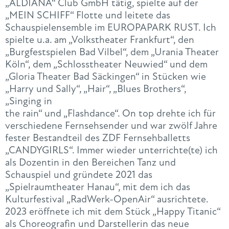
„ALDIANA“ Club GmbH tätig, spielte auf der
„MEIN SCHIFF“ Flotte und leitete das
Schauspielensemble im EUROPAPARK RUST. Ich
spielte u.a. am „Volkstheater Frankfurt“, den
„Burgfestspielen Bad Vilbel“, dem „Urania Theater
Köln“, dem „Schlosstheater Neuwied“ und dem
„Gloria Theater Bad Säckingen“ in Stücken wie
„Harry und Sally“, „Hair“, „Blues Brothers“,
„Singing in
the rain“ und „Flashdance“. On top drehte ich für
verschiedene Fernsehsender und war zwölf Jahre
fester Bestandteil des ZDF Fernsehballetts
„CANDYGIRLS“. Immer wieder unterrichte(te) ich
als Dozentin in den Bereichen Tanz und
Schauspiel und gründete 2021 das
„Spielraumtheater Hanau“, mit dem ich das
Kulturfestival „RadWerk-OpenAir“ ausrichtete.
2023 eröffnete ich mit dem Stück „Happy Titanic“
als Choreografin und Darstellerin das neue