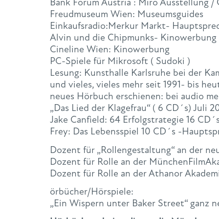
Bank Forum Austria : Miro Ausstellung /
Freudmuseum Wien: Museumsguides
Einkaufsradio:Merkur Markt- Hauptsprec
Alvin und die Chipmunks- Kinowerbung
Cineline Wien: Kinowerbung
PC-Spiele für Mikrosoft ( Sudoki )
Lesung: Kunsthalle Karlsruhe bei der K
und vieles, vieles mehr seit 1991- bis heu
neues Hörbuch erschienen: bei audio m
„Das Lied der Klagefrau“ ( 6 CD´s) Juli 2
Jake Canfield: 64 Erfolgstrategie 16 CD
Frey: Das Lebensspiel 10 CD´s -Hauptsp
Dozent für „Rollengestaltung“ an der ne
Dozent für Rolle an der MünchenFilmAka
Dozent für Rolle an der Athanor Akademi
örbücher/Hörspiele:
„Ein Wispern unter Baker Street“ ganz n