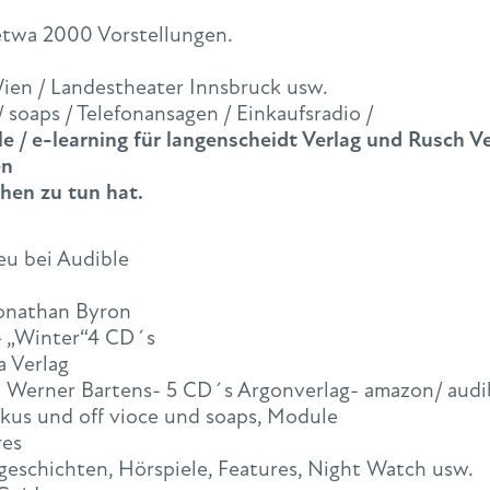
 etwa 2000 Vorstellungen.
Wien / Landestheater Innsbruck usw.
/ soaps / Telefonansagen / Einkaufsradio /
/ e-learning für langenscheidt Verlag und Rusch V
en
hen zu tun hat.
eu bei Audible
onathan Byron
– „Winter“4 CD´s
a Verlag
 Werner Bartens- 5 CD´s Argonverlag- amazon/ audi
okus und off vioce und soaps, Module
res
geschichten, Hörspiele, Features, Night Watch usw.