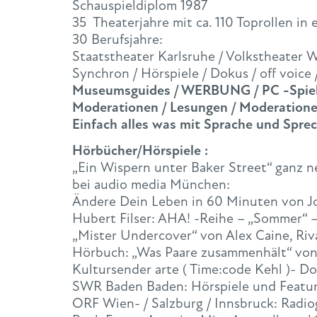
Schauspieldiplom 1987
35 Theaterjahre mit ca. 110 Toprollen in
30 Berufsjahre:
Staatstheater Karlsruhe / Volkstheater 
Synchron / Hörspiele / Dokus / off voice 
Museumsguides / WERBUNG / PC -Spiele 
Moderationen / Lesungen / Moderation
Einfach alles was mit Sprache und Sprec
Hörbücher/Hörspiele :
„Ein Wispern unter Baker Street“ ganz n
bei audio media München:
Ändere Dein Leben in 60 Minuten von J
Hubert Filser: AHA! -Reihe – „Sommer“ 
„Mister Undercover“ von Alex Caine, Riv
Hörbuch: „Was Paare zusammenhält“ von
Kultursender arte ( Time:code Kehl )- D
SWR Baden Baden: Hörspiele und Featu
ORF Wien- / Salzburg / Innsbruck: Radio