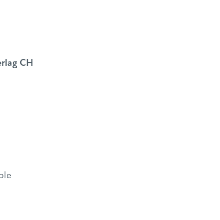
erlag CH
ble