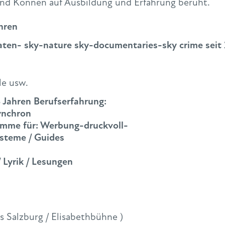
d Können auf Ausbildung und Erfahrung beruht.
ahren
aten- sky-nature sky-documentaries-sky crime seit
le usw.
8 Jahren Berufserfahrung:
Synchron
timme für: Werbung-druckvoll-
ysteme / Guides
 Lyrik / Lesungen
s Salzburg / Elisabethbühne )