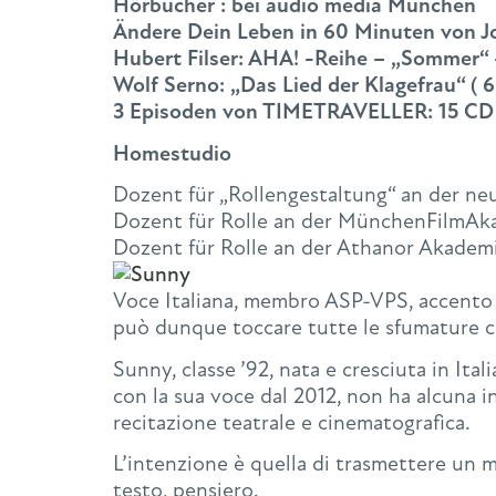
Hörbücher : bei audio media München
Ändere Dein Leben in 60 Minuten von 
Hubert Filser: AHA! -Reihe – „Sommer“
Wolf Serno: „Das Lied der Klagefrau“ ( 
3 Episoden von TIMETRAVELLER: 15 CD
Homestudio
Dozent für „Rollengestaltung“ an der ne
Dozent für Rolle an der MünchenFilmAka
Dozent für Rolle an der Athanor Akademi
Voce Italiana, membro ASP-VPS, accento ne
può dunque toccare tutte le sfumature c
Sunny, classe ’92, nata e cresciuta in Itali
con la sua voce dal 2012, non ha alcuna i
recitazione teatrale e cinematografica.
L’intenzione è quella di trasmettere un 
testo, pensiero.