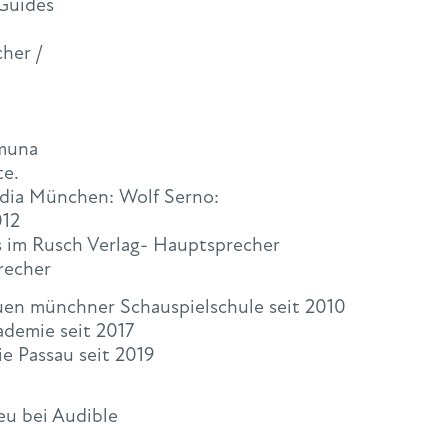
 Guides
her /
amuna
te.
edia München: Wolf Serno:
012
´s im Rusch Verlag- Hauptsprecher
recher
uen münchner Schauspielschule seit 2010
demie seit 2017
e Passau seit 2019
eu bei Audible