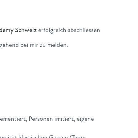
demy Schweiz
erfolgreich abschliessen
mgehend bei mir zu melden.
mentiert, Personen imitiert, eigene
rsität klassischen Gesang (Tenor,