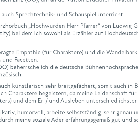
 auch Sprechtechnik- und Schauspielunterricht.
Kurzhörbuch „Hochwürden Herr Pfarrer“ von Ludwig G
ify) bei dem ich sowohl als Erzähler auf Hochdeutsch
rägte Empathie (für Charaktere) und die Wandelbark
n und Facetten.
Ö) beherrsche ich die deutsche Bühnenhochsprache,
nzösisch.
uch künstlerisch sehr breitgefächert, somit auch in B
lich Charaktere begeistern, da meine Leidenschaft fü
ters) und dem Er-/ und Ausleben unterschiedlichster
ativ, humorvoll, arbeite selbstständig, sehr genau un
rch meine soziale Ader erfahrungsgemäß gut und sch