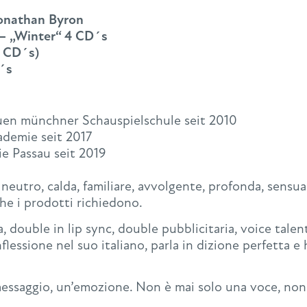
Jonathan Byron
 – „Winter“ 4 CD´s
6 CD´s)
´s
uen münchner Schauspielschule seit 2010
demie seit 2017
e Passau seit 2019
utro, calda, familiare, avvolgente, profonda, sensuale
he i prodotti richiedono.
a, double in lip sync, double pubblicitaria, voice talent
nflessione nel suo italiano, parla in dizione perfetta
messaggio, un’emozione. Non è mai solo una voce, non