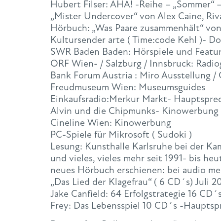
Hubert Filser: AHA! -Reihe – „Sommer“ 
„Mister Undercover“ von Alex Caine, Riv
Hörbuch: „Was Paare zusammenhält“ von
Kultursender arte ( Time:code Kehl )- D
SWR Baden Baden: Hörspiele und Featu
ORF Wien- / Salzburg / Innsbruck: Radio
Bank Forum Austria : Miro Ausstellung /
Freudmuseum Wien: Museumsguides
Einkaufsradio:Merkur Markt- Hauptsprec
Alvin und die Chipmunks- Kinowerbung
Cineline Wien: Kinowerbung
PC-Spiele für Mikrosoft ( Sudoki )
Lesung: Kunsthalle Karlsruhe bei der K
und vieles, vieles mehr seit 1991- bis heu
neues Hörbuch erschienen: bei audio m
„Das Lied der Klagefrau“ ( 6 CD´s) Juli 2
Jake Canfield: 64 Erfolgstrategie 16 CD
Frey: Das Lebensspiel 10 CD´s -Hauptsp