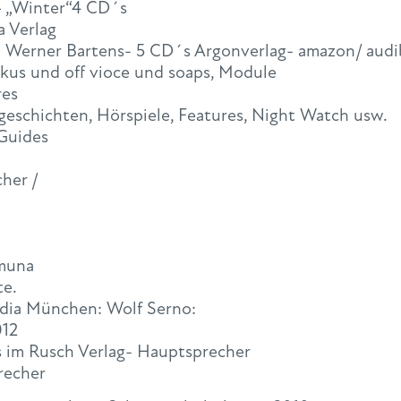
– „Winter“4 CD´s
a Verlag
 Werner Bartens- 5 CD´s Argonverlag- amazon/ audi
okus und off vioce und soaps, Module
res
geschichten, Hörspiele, Features, Night Watch usw.
 Guides
her /
amuna
te.
edia München: Wolf Serno:
012
´s im Rusch Verlag- Hauptsprecher
recher