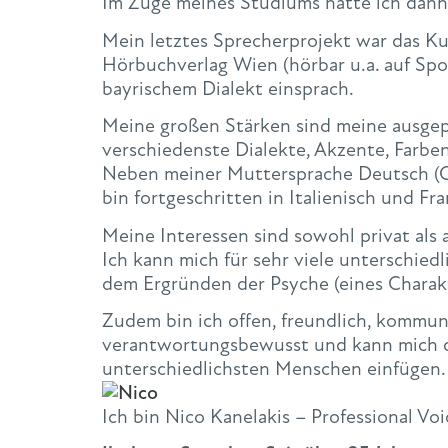
Im Zuge meines Studiums hatte ich dann
Mein letztes Sprecherprojekt war das 
Hörbuchverlag Wien (hörbar u.a. auf Spot
bayrischem Dialekt einsprach.
Meine großen Stärken sind meine ausgep
verschiedenste Dialekte, Akzente, Farbe
Neben meiner Muttersprache Deutsch (O
bin fortgeschritten in Italienisch und Fra
Meine Interessen sind sowohl privat als a
Ich kann mich für sehr viele unterschied
dem Ergründen der Psyche (eines Charak
Zudem bin ich offen, freundlich, kommunik
verantwortungsbewusst und kann mich du
unterschiedlichsten Menschen einfügen.
Ich bin Nico Kanelakis – Professional Vo