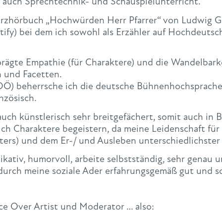
 auch Sprechtechnik- und Schauspielunterricht.
Kurzhörbuch „Hochwürden Herr Pfarrer“ von Ludwig G
ify) bei dem ich sowohl als Erzähler auf Hochdeutsch
rägte Empathie (für Charaktere) und die Wandelbark
n und Facetten.
Ö) beherrsche ich die deutsche Bühnenhochsprache,
nzösisch.
uch künstlerisch sehr breitgefächert, somit auch in B
lich Charaktere begeistern, da meine Leidenschaft fü
ters) und dem Er-/ und Ausleben unterschiedlichster
ativ, humorvoll, arbeite selbstständig, sehr genau un
rch meine soziale Ader erfahrungsgemäß gut und sch
ice Over Artist und Moderator … also: