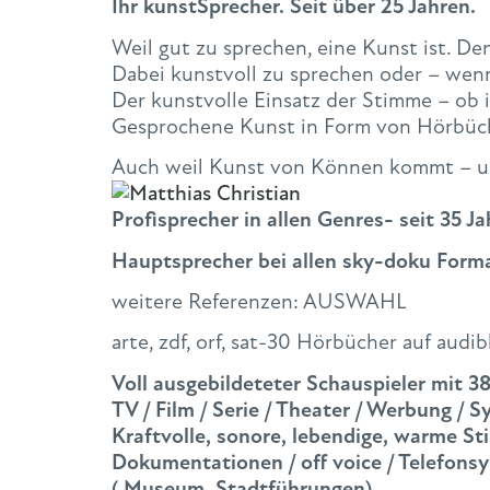
Ihr kunstSprecher. Seit über 25 Jahren.
Weil gut zu sprechen, eine Kunst ist. Den
Dabei kunstvoll zu sprechen oder – wenn
Der kunstvolle Einsatz der Stimme – ob 
Gesprochene Kunst in Form von Hörbüch
Auch weil Kunst von Können kommt – un
Profisprecher in allen Genres- seit 35 J
Hauptsprecher bei allen sky-doku Form
weitere Referenzen: AUSWAHL
arte, zdf, orf, sat-30 Hörbücher auf audib
Voll ausgebildeteter Schauspieler mit 3
TV / Film / Serie / Theater / Werbung / 
Kraftvolle, sonore, lebendige, warme S
Dokumentationen / off voice / Telefons
( Museum, Stadtführungen)