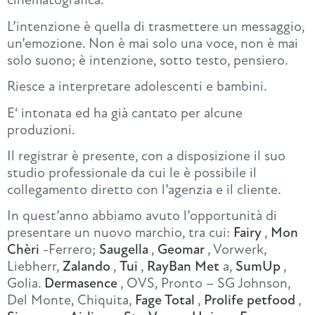
L’intenzione è quella di trasmettere un messaggio,
un’emozione. Non è mai solo una voce, non è mai
solo suono; è intenzione, sotto testo, pensiero.
Riesce a interpretare adolescenti e bambini.
E‘ intonata ed ha già cantato per alcune
produzioni.
Il registrar è presente, con a disposizione il suo
studio professionale da cui le è possibile il
collegamento diretto con l’agenzia e il cliente.
In quest’anno abbiamo avuto l’opportunità di
presentare un nuovo marchio, tra cui:
Fairy
,
Mon
Chèri
-Ferrero;
Saugella
,
Geomar
, Vorwerk,
Liebherr,
Zalando
,
Tui
,
RayBan Met
a,
SumUp
,
Golia.
Dermasence
, OVS, Pronto – SG Johnson,
Del Monte, Chiquita,
Fage Total
,
Prolife petfood
,