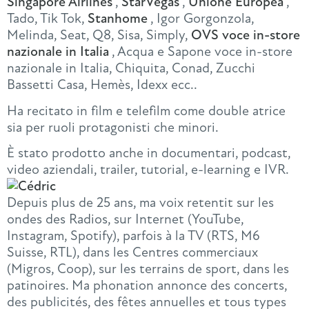
Singapore Airlines
,
StarVegas
,
Unione Europea
,
Tado, Tik Tok,
Stanhome
, Igor Gorgonzola,
Melinda, Seat, Q8, Sisa, Simply,
OVS voce in-store
nazionale in Italia
, Acqua e Sapone voce in-store
nazionale in Italia, Chiquita, Conad, Zucchi
Bassetti Casa, Hemès, Idexx ecc..
Ha recitato in film e telefilm come double atrice
sia per ruoli protagonisti che minori.
È stato prodotto anche in documentari, podcast,
video aziendali, trailer, tutorial, e-learning e IVR.
Depuis plus de 25 ans, ma voix retentit sur les
ondes des Radios, sur Internet (YouTube,
Instagram, Spotify), parfois à la TV (RTS, M6
Suisse, RTL), dans les Centres commerciaux
(Migros, Coop), sur les terrains de sport, dans les
patinoires. Ma phonation annonce des concerts,
des publicités, des fêtes annuelles et tous types