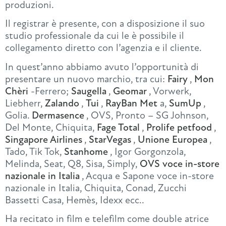
produzioni.
Il registrar è presente, con a disposizione il suo
studio professionale da cui le è possibile il
collegamento diretto con l’agenzia e il cliente.
In quest’anno abbiamo avuto l’opportunità di
presentare un nuovo marchio, tra cui:
Fairy
,
Mon
Chèri
-Ferrero;
Saugella
,
Geomar
, Vorwerk,
Liebherr,
Zalando
,
Tui
,
RayBan Met
a,
SumUp
,
Golia.
Dermasence
, OVS, Pronto – SG Johnson,
Del Monte, Chiquita,
Fage Total
,
Prolife petfood
,
Singapore Airlines
,
StarVegas
,
Unione Europea
,
Tado, Tik Tok,
Stanhome
, Igor Gorgonzola,
Melinda, Seat, Q8, Sisa, Simply,
OVS voce in-store
nazionale in Italia
, Acqua e Sapone voce in-store
nazionale in Italia, Chiquita, Conad, Zucchi
Bassetti Casa, Hemès, Idexx ecc..
Ha recitato in film e telefilm come double atrice