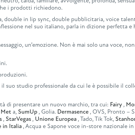
utro, calda, familiare, avvolgente, profonda, sensuale
he i prodotti richiedono.
a, double in lip sync, double pubblicitaria, voice talent
nflessione nel suo italiano, parla in dizione perfetta
messaggio, un’emozione. Non è mai solo una voce, non
ni.
produzioni.
 il suo studio professionale da cui le è possibile il co
tà di presentare un nuovo marchio, tra cui:
Fairy
,
Mon
 Met
a,
SumUp
, Golia.
Dermasence
, OVS, Pronto – S
s
,
StarVegas
,
Unione Europea
, Tado, Tik Tok,
Stanh
in Italia
, Acqua e Sapone voce in-store nazionale in 