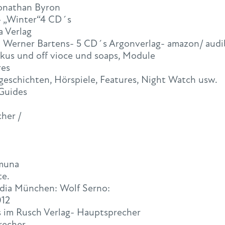
onathan Byron
– „Winter“4 CD´s
a Verlag
 Werner Bartens- 5 CD´s Argonverlag- amazon/ audi
okus und off vioce und soaps, Module
res
geschichten, Hörspiele, Features, Night Watch usw.
 Guides
her /
amuna
te.
edia München: Wolf Serno:
012
´s im Rusch Verlag- Hauptsprecher
recher