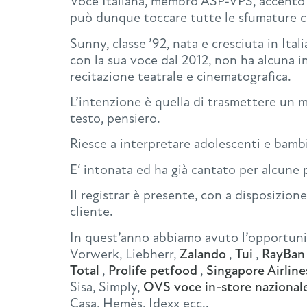
Voce Italiana, membro ASP-VPS, accento ne
può dunque toccare tutte le sfumature c
Sunny, classe ’92, nata e cresciuta in Itali
con la sua voce dal 2012, non ha alcuna i
recitazione teatrale e cinematografica.
L’intenzione è quella di trasmettere un 
testo, pensiero.
Riesce a interpretare adolescenti e bambi
E‘ intonata ed ha già cantato per alcune 
Il registrar è presente, con a disposizione
cliente.
In quest’anno abbiamo avuto l’opportuni
Vorwerk, Liebherr,
Zalando
,
Tui
,
RayBan
Total
,
Prolife petfood
,
Singapore Airline
Sisa, Simply,
OVS voce in-store nazionale 
Casa, Hemès, Idexx ecc..