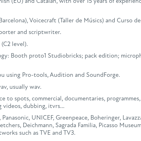
anish (EU) and Catalan, with over 15 years of experie
rcelona), Voicecraft (Taller de Músics) and Curso d
eporter and scriptwriter.
(C2 level).
ogy: Booth proto1 Studiobricks; pack edition; micr
 bu using Pro-tools, Audition and SoundForge.
av, usually wav.
ice to spots, commercial, documentaries, programmes,
g videos, dubbing, itvrs…
, Panasonic, UNICEF, Greenpeace, Boheringer, Lavazza
tchers, Deichmann, Sagrada Familia, Picasso Museum, 
etworks such as TVE and TV3.