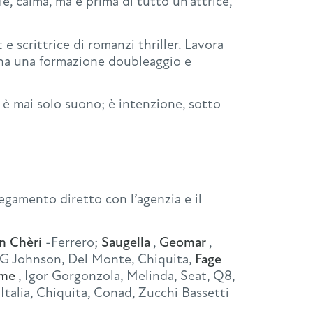
, calma, ma è prima di tutto un’attrice,
 e scrittrice di romanzi thriller. Lavora
 e ha una formazione doubleaggio e
 è mai solo suono; è intenzione, sotto
llegamento diretto con l’agenzia e il
 Chèri
-Ferrero;
Saugella
,
Geomar
,
G Johnson, Del Monte, Chiquita,
Fage
ome
, Igor Gorgonzola, Melinda, Seat, Q8,
Italia, Chiquita, Conad, Zucchi Bassetti