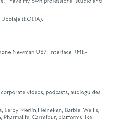
nce. I have my own professional studio and
e Doblaje (EOLIA).
ophone Newman U87; Interface RME-
 corporate videos, podcasts, audioguides,
, Leroy Merlín,Heineken, Barbie, Wellis,
Pharmalife, Carrefour, platforms like