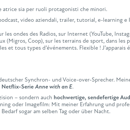
 atrice sia per ruoli protagonisti che minori.
cast, video aziendali, trailer, tutorial, e-learning e 
ur les ondes des Radios, sur Internet (YouTube, Instagr
ux (Migros, Coop), sur les terrains de sport, dans le
lles et tous types d’événements. Flexible ! J’apparais
er deutscher Synchron- und Voice-over-Sprecher. Mein
r Netflix-Serie
Anne with an E
.
äzision – sondern auch
hochwertige, sendefertige Au
ing oder Imagefilm: Mit meiner Erfahrung und profes
i Bedarf sogar am selben Tag oder über Nacht.