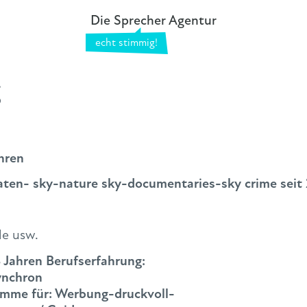
Die Sprecher Agentur
g
ahren
aten- sky-nature sky-documentaries-sky crime seit
le usw.
8 Jahren Berufserfahrung:
Synchron
timme für: Werbung-druckvoll-