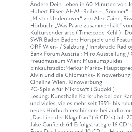
Ändere Dein Leben in 60 Minuten von J
Hubert Filser: AHA! -Reihe – „Sommer“ 
„Mister Undercover“ von Alex Caine, Riv
Hörbuch: „Was Paare zusammenhält“ von
Kultursender arte ( Time:code Kehl )- D
SWR Baden Baden: Hörspiele und Featu
ORF Wien- / Salzburg / Innsbruck: Radio
Bank Forum Austria : Miro Ausstellung /
Freudmuseum Wien: Museumsguides
Einkaufsradio:Merkur Markt- Hauptsprec
Alvin und die Chipmunks- Kinowerbung
Cineline Wien: Kinowerbung
PC-Spiele für Mikrosoft ( Sudoki )
Lesung: Kunsthalle Karlsruhe bei der K
und vieles, vieles mehr seit 1991- bis heu
neues Hörbuch erschienen: bei audio m
„Das Lied der Klagefrau“ ( 6 CD´s) Juli 2
Jake Canfield: 64 Erfolgstrategie 16 CD
Frey: Das Lebensspiel 10 CD´s -Hauptsp