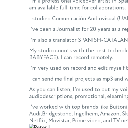
I’m a professional voiceover artist in Sp
am available full-time for collaborations.
I studied Comunicación Audiovisual (UABa
I’ve been a Journalist for 20 years as a r
I’m also a translator SPANISH-CATALAN 
My studio counts with the best technol
BABYFACE). I can record remotely.
I’m very used on record and edit myself
I can send me final projects as mp3 and w
As you can listen, I’m used to put my vo
audiodescriptions, promotional, elearnin
I’ve worked with top brands like Buitoni
Audi,Bridgestone, Ingelheim, Amazon, Ske
Netflix, Movistar, Prime video, and TV n