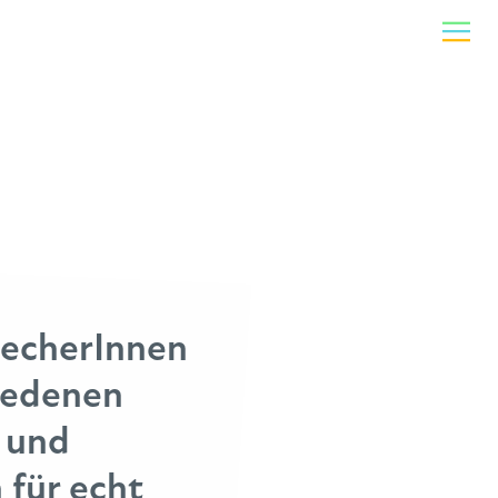
recherInnen
iedenen
 und
 für echt