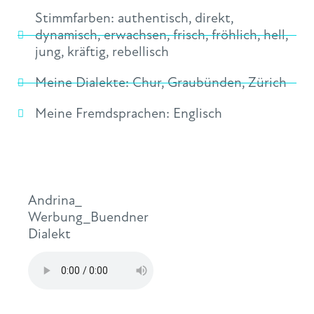
Stimmfarben:
authentisch
,
direkt
,
dynamisch
,
erwachsen
,
frisch
,
fröhlich
,
hell
,
jung
,
kräftig
,
rebellisch
Meine Dialekte:
Chur
,
Graubünden
,
Zürich
Meine Fremdsprachen:
Englisch
Andrina_
Werbung_Buendner
Dialekt