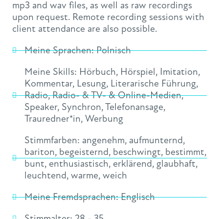
mp3 and wav files, as well as raw recordings
upon request. Remote recording sessions with
client attendance are also possible.
Meine Sprachen:
Polnisch
Meine Skills:
Hörbuch
,
Hörspiel
,
Imitation
,
Kommentar
,
Lesung
,
Literarische Führung
,
Radio
,
Radio- & TV- & Online-Medien
,
Speaker
,
Synchron
,
Telefonansage
,
Trauredner*in
,
Werbung
Stimmfarben:
angenehm
,
aufmunternd
,
bariton
,
begeisternd
,
beschwingt
,
bestimmt
,
bunt
,
enthusiastisch
,
erklärend
,
glaubhaft
,
leuchtend
,
warme
,
weich
Meine Fremdsprachen:
Englisch
Stimmalter:
28 - 35