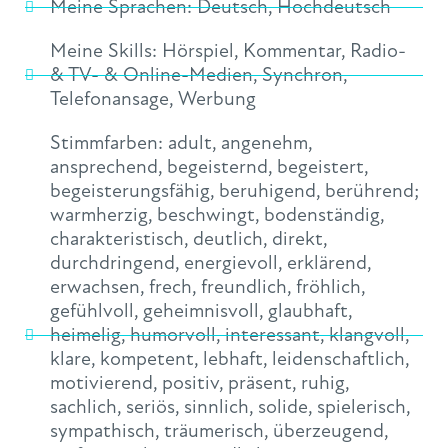
Meine Sprachen:
Deutsch
,
Hochdeutsch
Meine Skills:
Hörspiel
,
Kommentar
,
Radio-
& TV- & Online-Medien
,
Synchron
,
Telefonansage
,
Werbung
Stimmfarben:
adult
,
angenehm
,
ansprechend
,
begeisternd
,
begeistert
,
begeisterungsfähig
,
beruhigend
,
berührend;
warmherzig
,
beschwingt
,
bodenständig
,
charakteristisch
,
deutlich
,
direkt
,
durchdringend
,
energievoll
,
erklärend
,
erwachsen
,
frech
,
freundlich
,
fröhlich
,
gefühlvoll
,
geheimnisvoll
,
glaubhaft
,
heimelig
,
humorvoll
,
interessant
,
klangvoll
,
klare
,
kompetent
,
lebhaft
,
leidenschaftlich
,
motivierend
,
positiv
,
präsent
,
ruhig
,
sachlich
,
seriös
,
sinnlich
,
solide
,
spielerisch
,
sympathisch
,
träumerisch
,
überzeugend
,