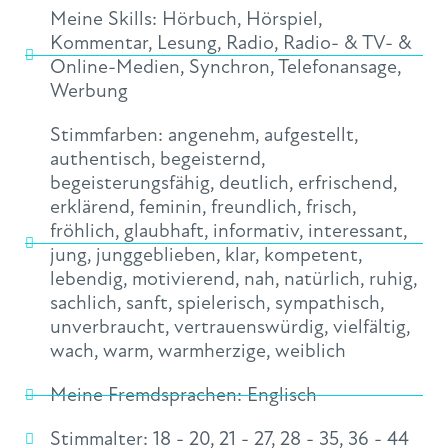
Meine Skills:
Hörbuch
,
Hörspiel
,
Kommentar
,
Lesung
,
Radio
,
Radio- & TV- &
Online-Medien
,
Synchron
,
Telefonansage
,
Werbung
Stimmfarben:
angenehm
,
aufgestellt
,
authentisch
,
begeisternd
,
begeisterungsfähig
,
deutlich
,
erfrischend
,
erklärend
,
feminin
,
freundlich
,
frisch
,
fröhlich
,
glaubhaft
,
informativ
,
interessant
,
jung
,
junggeblieben
,
klar
,
kompetent
,
lebendig
,
motivierend
,
nah
,
natürlich
,
ruhig
,
sachlich
,
sanft
,
spielerisch
,
sympathisch
,
unverbraucht
,
vertrauenswürdig
,
vielfältig
,
wach
,
warm
,
warmherzige
,
weiblich
Meine Fremdsprachen:
Englisch
Stimmalter:
18 - 20
,
21 - 27
,
28 - 35
,
36 - 44