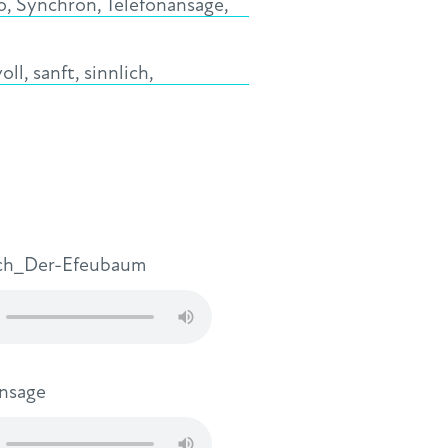
o
,
Synchron
,
Telefonansage
,
oll
,
sanft
,
sinnlich
,
ch_Der-Efeubaum
nsage