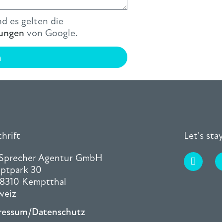
d es gelten die
ungen
von Google.
n
hrift
Let's st
 Sprecher Agentur GmbH
ptpark 30
8310 Kemptthal
weiz
ressum/Datenschutz