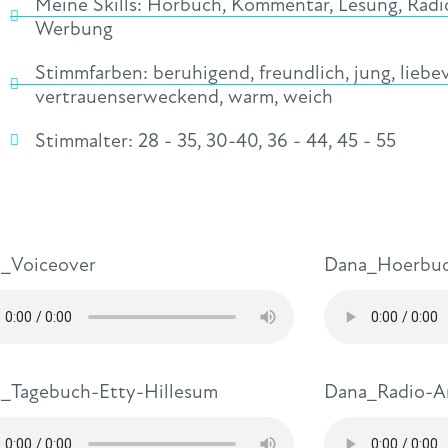
Meine Skills:
Hörbuch
,
Kommentar
,
Lesung
,
Radi
Werbung
Stimmfarben:
beruhigend
,
freundlich
,
jung
,
liebev
vertrauenserweckend
,
warm
,
weich
Stimmalter:
28 - 35
,
30-40
,
36 - 44
,
45 - 55
_Voiceover
Dana_Hoerbu
_Tagebuch-Etty-Hillesum
Dana_Radio-A