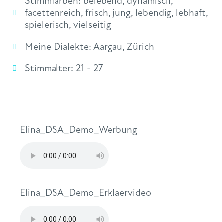
Stimmfarben:
belebend
,
dynamisch
,
facettenreich
,
frisch
,
jung
,
lebendig
,
lebhaft
,
spielerisch
,
vielseitig
Meine Dialekte:
Aargau
,
Zürich
Stimmalter:
21 - 27
Elina_DSA_Demo_Werbung
Elina_DSA_Demo_Erklaervideo