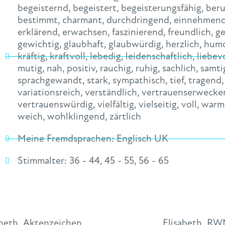
begeisternd
,
begeistert
,
begeisterungsfähig
,
ber
bestimmt
,
charmant
,
durchdringend
,
einnehmen
erklärend
,
erwachsen
,
faszinierend
,
freundlich
,
ge
gewichtig
,
glaubhaft
,
glaubwürdig
,
herzlich
,
humo
kräftig
,
kraftvoll
,
lebedig
,
leidenschaftlich
,
liebevo
mutig
,
nah
,
positiv
,
rauchig
,
ruhig
,
sachlich
,
samti
sprachgewandt
,
stark
,
sympathisch
,
tief
,
tragend
variationsreich
,
verständlich
,
vertrauenserwecke
vertrauenswürdig
,
vielfältig
,
vielseitig
,
voll
,
warm
weich
,
wohlklingend
,
zärtlich
Meine Fremdsprachen:
Englisch UK
Stimmalter:
36 - 44
,
45 - 55
,
56 - 65
abeth_Aktenzeichen
Elisabeth_R