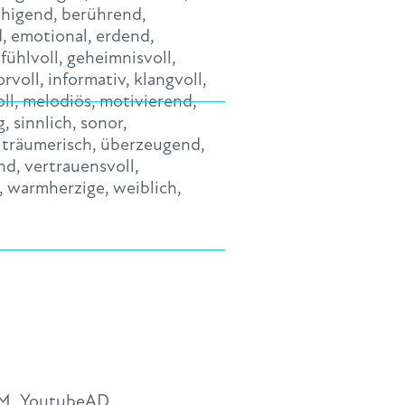
uhigend
,
berührend
,
d
,
emotional
,
erdend
,
fühlvoll
,
geheimnisvoll
,
rvoll
,
informativ
,
klangvoll
,
ll
,
melodiös
,
motivierend
,
g
,
sinnlich
,
sonor
,
,
träumerisch
,
überzeugend
,
nd
,
vertrauensvoll
,
,
warmherzige
,
weiblich
,
WM_YoutubeAD