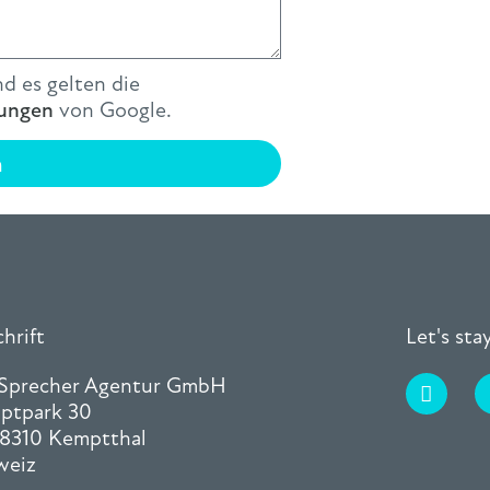
d es gelten die
ungen
von Google.
n
hrift
Let's st
 Sprecher Agentur GmbH
ptpark 30
8310 Kemptthal
weiz