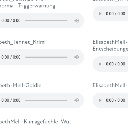
normal_Triggerwarnung
abeth_Tennet_Krimi
ElisabethMell
Entscheidung
abeth-Mell-Goldie
ElisabethMell
abethMell_Klimagefuehle_Wut