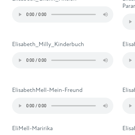
Para
Elisabeth_Milly_Kinderbuch
Elis
ElisabethMell-Mein-Freund
Elis
EliMell-Maririka
Elis