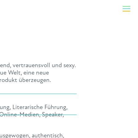
end, vertrauensvoll und sexy.
eue Welt, eine neue
Produkt überzeugen.
sung
,
Literarische Führung
,
 Online-Medien
,
Speaker
,
usgewogen
,
authentisch
,