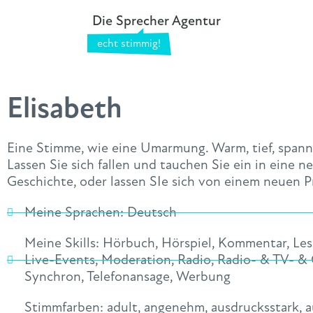
Die Sprecher Agentur
Elisabeth
Eine Stimme, wie eine Umarmung. Warm, tief, spann
Lassen Sie sich fallen und tauchen Sie ein in eine n
Geschichte, oder lassen SIe sich von einem neuen 
Meine Sprachen:
Deutsch
Meine Skills:
Hörbuch
,
Hörspiel
,
Kommentar
,
Le
Live-Events
,
Moderation
,
Radio
,
Radio- & TV- &
Synchron
,
Telefonansage
,
Werbung
Stimmfarben:
adult
,
angenehm
,
ausdrucksstark
,
a