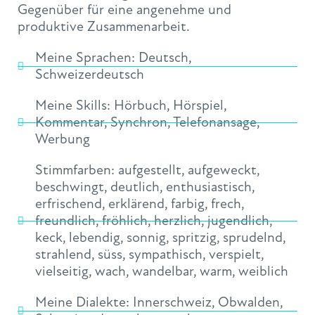
Gegenüber für eine angenehme und
produktive Zusammenarbeit.
Meine Sprachen:
Deutsch
,
Schweizerdeutsch
Meine Skills:
Hörbuch
,
Hörspiel
,
Kommentar
,
Synchron
,
Telefonansage
,
Werbung
Stimmfarben:
aufgestellt
,
aufgeweckt
,
beschwingt
,
deutlich
,
enthusiastisch
,
erfrischend
,
erklärend
,
farbig
,
frech
,
freundlich
,
fröhlich
,
herzlich
,
jugendlich
,
keck
,
lebendig
,
sonnig
,
spritzig
,
sprudelnd
,
strahlend
,
süss
,
sympathisch
,
verspielt
,
vielseitig
,
wach
,
wandelbar
,
warm
,
weiblich
Meine Dialekte:
Innerschweiz
,
Obwalden
,