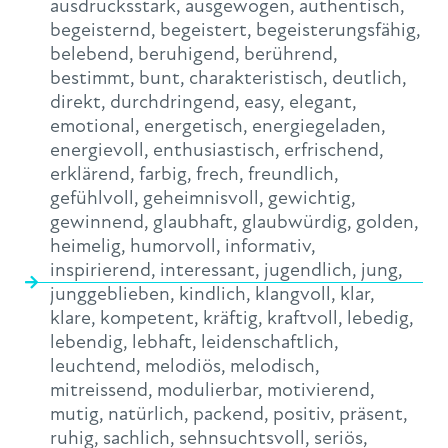
ausdrucksstark
,
ausgewogen
,
authentisch
,
begeisternd
,
begeistert
,
begeisterungsfähig
,
belebend
,
beruhigend
,
berührend
,
bestimmt
,
bunt
,
charakteristisch
,
deutlich
,
direkt
,
durchdringend
,
easy
,
elegant
,
emotional
,
energetisch
,
energiegeladen
,
energievoll
,
enthusiastisch
,
erfrischend
,
erklärend
,
farbig
,
frech
,
freundlich
,
gefühlvoll
,
geheimnisvoll
,
gewichtig
,
gewinnend
,
glaubhaft
,
glaubwürdig
,
golden
,
heimelig
,
humorvoll
,
informativ
,
inspirierend
,
interessant
,
jugendlich
,
jung
,
junggeblieben
,
kindlich
,
klangvoll
,
klar
,
klare
,
kompetent
,
kräftig
,
kraftvoll
,
lebedig
,
lebendig
,
lebhaft
,
leidenschaftlich
,
leuchtend
,
melodiös
,
melodisch
,
mitreissend
,
modulierbar
,
motivierend
,
mutig
,
natürlich
,
packend
,
positiv
,
präsent
,
ruhig
,
sachlich
,
sehnsuchtsvoll
,
seriös
,