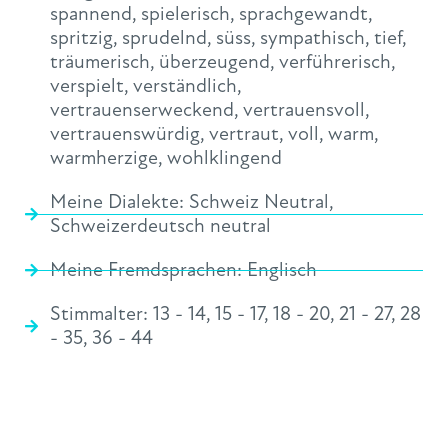
spannend
,
spielerisch
,
sprachgewandt
,
spritzig
,
sprudelnd
,
süss
,
sympathisch
,
tief
,
träumerisch
,
überzeugend
,
verführerisch
,
verspielt
,
verständlich
,
vertrauenserweckend
,
vertrauensvoll
,
vertrauenswürdig
,
vertraut
,
voll
,
warm
,
warmherzige
,
wohlklingend
Meine Dialekte:
Schweiz Neutral
,
Schweizerdeutsch neutral
Meine Fremdsprachen:
Englisch
Stimmalter:
13 - 14
,
15 - 17
,
18 - 20
,
21 - 27
,
28
- 35
,
36 - 44