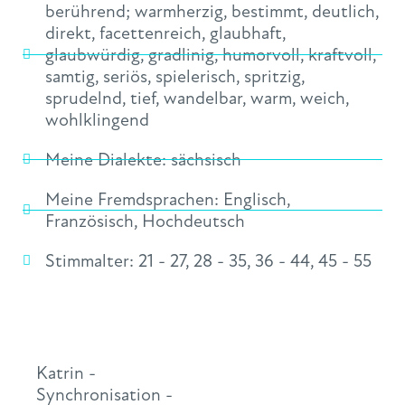
berührend; warmherzig
,
bestimmt
,
deutlich
,
direkt
,
facettenreich
,
glaubhaft
,
glaubwürdig
,
gradlinig
,
humorvoll
,
kraftvoll
,
samtig
,
seriös
,
spielerisch
,
spritzig
,
sprudelnd
,
tief
,
wandelbar
,
warm
,
weich
,
wohlklingend
Meine Dialekte:
sächsisch
Meine Fremdsprachen:
Englisch
,
Französisch
,
Hochdeutsch
Stimmalter:
21 - 27
,
28 - 35
,
36 - 44
,
45 - 55
Katrin -
Synchronisation -