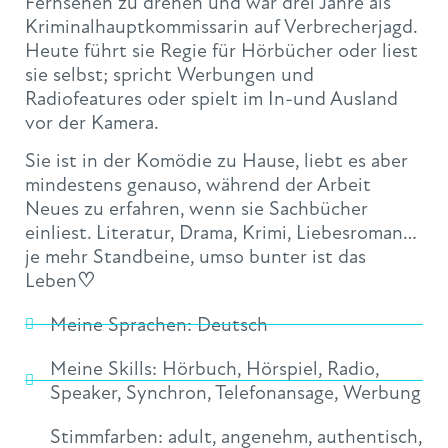
Fernsehen zu drehen und war drei Jahre als
Kriminalhauptkommissarin auf Verbrecherjagd.
Heute führt sie Regie für Hörbücher oder liest
sie selbst; spricht Werbungen und
Radiofeatures oder spielt im In-und Ausland
vor der Kamera.
Sie ist in der Komödie zu Hause, liebt es aber
mindestens genauso, während der Arbeit
Neues zu erfahren, wenn sie Sachbücher
einliest. Literatur, Drama, Krimi, Liebesroman…
je mehr Standbeine, umso bunter ist das
Leben
♡
Meine Sprachen:
Deutsch
Meine Skills:
Hörbuch
,
Hörspiel
,
Radio
,
Speaker
,
Synchron
,
Telefonansage
,
Werbung
Stimmfarben:
adult
,
angenehm
,
authentisch
,