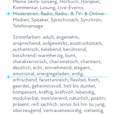
Meine Skills:
Gesang
,
Hörbuch
,
Hörspiel
,
Kommentar
,
Lesung
,
Live-Events
,
Moderation
,
Radio
,
Radio- & TV- & Online-
Medien
,
Speaker
,
Sprechcoach
,
Synchron
,
Telefonansage
Stimmfarben:
adult
,
angenehm
,
ansprechend
,
aufgeweckt
,
ausdrucksstark
,
authentisch
,
belebend
,
berührend
,
berührend; warmherzig
,
bunt
,
charakteristisch
,
charismatisch
,
charmant
,
deutlich
,
echt
,
einnehmend
,
elegant
,
emotional
,
energiegeladen
,
erdig
,
erfrischend
,
facettenreich
,
flexibel
,
frech
,
geerdet
,
geheimnisvoll
,
hell bis dunkel
,
kompetent
,
kräftig
,
kraftvoll
,
lebendig
,
modulierbar
,
motivierend
,
natürlich
,
positiv
,
präsent
,
reif
,
sachlich
,
sonor bis hin zu jung
,
überzeugend
,
vertrauenswürdig
,
vielseitig
,