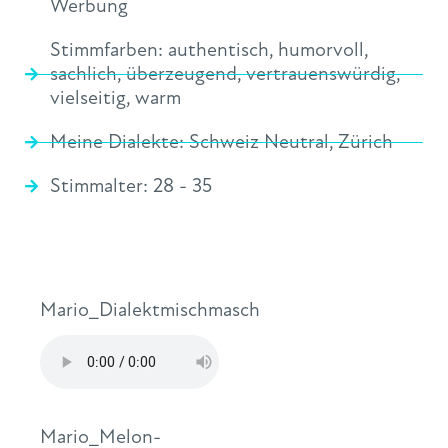
Werbung
Stimmfarben:
authentisch
,
humorvoll
,
sachlich
,
überzeugend
,
vertrauenswürdig
,
vielseitig
,
warm
Meine Dialekte:
Schweiz Neutral
,
Zürich
Stimmalter:
28 - 35
Mario_Dialektmischmasch
Mario_Melon-