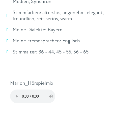
Medien
,
Synchron
Stimmfarben:
alterslos
,
angenehm
,
elegant
,
freundlich
,
reif
,
seriös
,
warm
Meine Dialekte:
Bayern
Meine Fremdsprachen:
Englisch
Stimmalter:
36 - 44
,
45 - 55
,
56 - 65
Marion_Hörspielmix