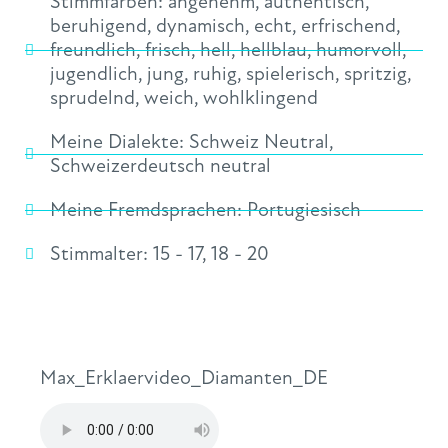
Stimmfarben:
angenehm
,
authentisch
,
beruhigend
,
dynamisch
,
echt
,
erfrischend
,
freundlich
,
frisch
,
hell
,
hellblau
,
humorvoll
,
jugendlich
,
jung
,
ruhig
,
spielerisch
,
spritzig
,
sprudelnd
,
weich
,
wohlklingend
Meine Dialekte:
Schweiz Neutral
,
Schweizerdeutsch neutral
Meine Fremdsprachen:
Portugiesisch
Stimmalter:
15 - 17
,
18 - 20
Max_Erklaervideo_Diamanten_DE