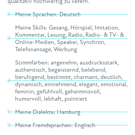
qualitativ hochwertig zu liefern.
Meine Sprachen:
Deutsch
Meine Skills:
Gesang
,
Hörspiel
,
Imitation
,
Kommentar
,
Lesung
,
Radio
,
Radio- & TV- &
Online-Medien
,
Speaker
,
Synchron
,
Telefonansage
,
Werbung
Stimmfarben:
angenehm
,
ausdrucksstark
,
authentisch
,
begeisternd
,
belebend
,
beruhigend
,
bestimmt
,
charmant
,
deutlich
,
dynamisch
,
einnehmend
,
elegant
,
emotional
,
feminin
,
gefühlvoll
,
geheimnisvoll
,
humorvoll
,
lebhaft
,
pointiert
Meine Dialekte:
Hamburg
Meine Fremdsprachen:
Englisch