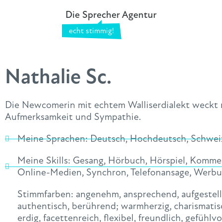
Die Sprecher Agentur
Nathalie Sc.
Die Newcomerin mit echtem Walliserdialekt weckt 
Aufmerksamkeit und Sympathie.
Meine Sprachen:
Deutsch
,
Hochdeutsch
,
Schwei
Meine Skills:
Gesang
,
Hörbuch
,
Hörspiel
,
Komme
Online-Medien
,
Synchron
,
Telefonansage
,
Werbu
Stimmfarben:
angenehm
,
ansprechend
,
aufgestell
authentisch
,
berührend; warmherzig
,
charismatis
erdig
,
facettenreich
,
flexibel
,
freundlich
,
gefühlvo