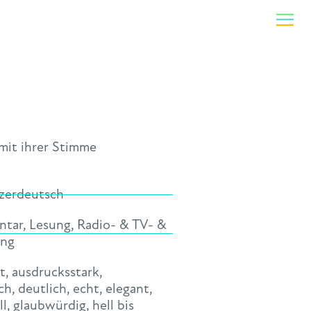
mit ihrer Stimme
zerdeutsch
ntar
,
Lesung
,
Radio- & TV- &
ng
t
,
ausdrucksstark
,
ch
,
deutlich
,
echt
,
elegant
,
ll
,
glaubwürdig
,
hell bis