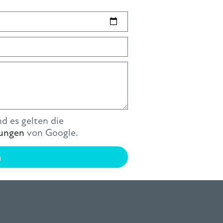
d es gelten die
ungen
von Google.
n