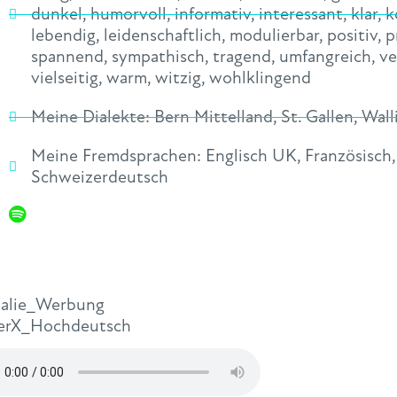
dunkel
,
humorvoll
,
informativ
,
interessant
,
klar
,
k
lebendig
,
leidenschaftlich
,
modulierbar
,
positiv
,
p
spannend
,
sympathisch
,
tragend
,
umfangreich
,
ve
vielseitig
,
warm
,
witzig
,
wohlklingend
Meine Dialekte:
Bern Mittelland
,
St. Gallen
,
Wall
Meine Fremdsprachen:
Englisch UK
,
Französisch
Schweizerdeutsch
alie_Werbung
erX_Hochdeutsch