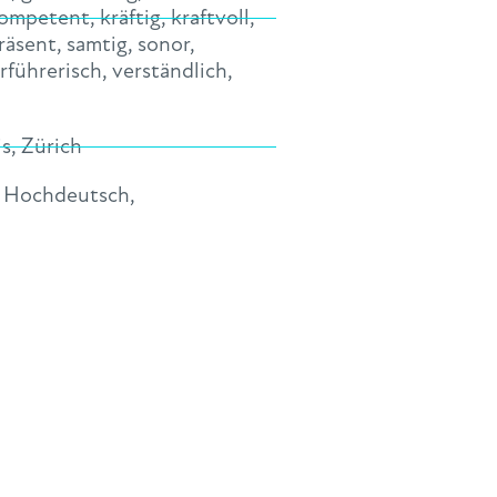
ompetent
,
kräftig
,
kraftvoll
,
räsent
,
samtig
,
sonor
,
rführerisch
,
verständlich
,
is
,
Zürich
,
Hochdeutsch
,