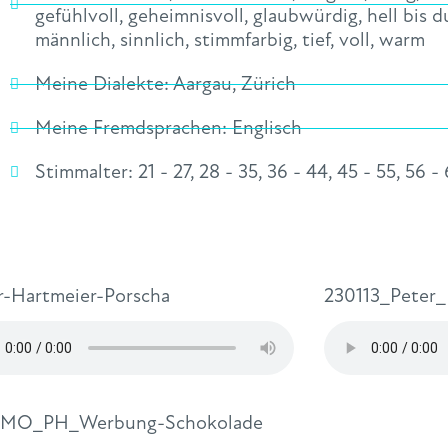
gefühlvoll
,
geheimnisvoll
,
glaubwürdig
,
hell bis 
männlich
,
sinnlich
,
stimmfarbig
,
tief
,
voll
,
warm
Meine Dialekte:
Aargau
,
Zürich
Meine Fremdsprachen:
Englisch
Stimmalter:
21 - 27
,
28 - 35
,
36 - 44
,
45 - 55
,
56 - 
r-Hartmeier-Porscha
230113_Peter_
EMO_PH_Werbung-Schokolade