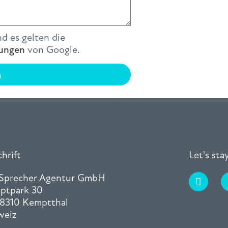
d es gelten die
ungen
von Google.
n
hrift
Let's st
 Sprecher Agentur GmbH
ptpark 30
8310 Kemptthal
weiz