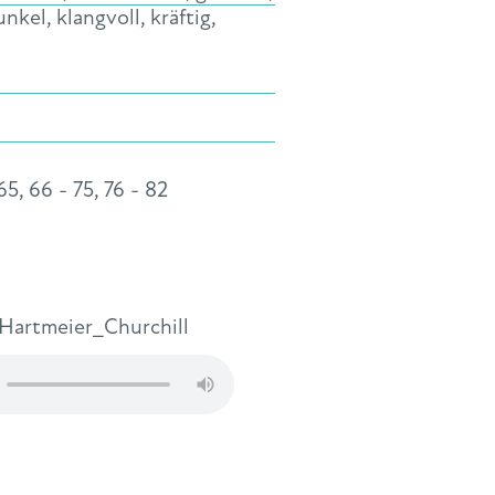
dunkel
,
klangvoll
,
kräftig
,
65
,
66 - 75
,
76 - 82
Hartmeier_Churchill