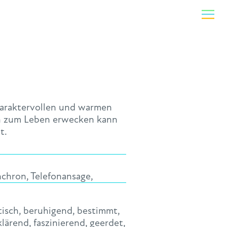
haraktervollen und warmen
en zum Leben erwecken kann
t.
nchron
,
Telefonansage
,
tisch
,
beruhigend
,
bestimmt
,
klärend
,
faszinierend
,
geerdet
,