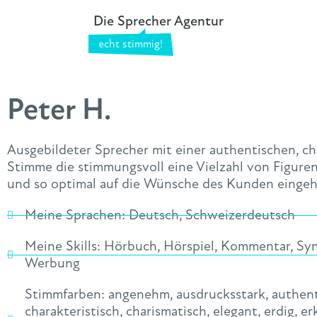
Die Sprecher Agentur
Peter H.
Ausgebildeter Sprecher mit einer authentischen, c
Stimme die stimmungsvoll eine Vielzahl von Figur
und so optimal auf die Wünsche des Kunden eingeh
Meine Sprachen:
Deutsch
,
Schweizerdeutsch
Meine Skills:
Hörbuch
,
Hörspiel
,
Kommentar
,
Sy
Werbung
Stimmfarben:
angenehm
,
ausdrucksstark
,
authen
charakteristisch
,
charismatisch
,
elegant
,
erdig
,
er