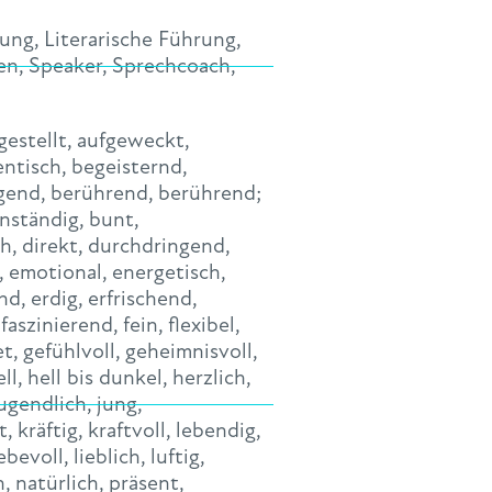
sung
,
Literarische Führung
,
en
,
Speaker
,
Sprechcoach
,
gestellt
,
aufgeweckt
,
entisch
,
begeisternd
,
gend
,
berührend
,
berührend;
nständig
,
bunt
,
ch
,
direkt
,
durchdringend
,
,
emotional
,
energetisch
,
nd
,
erdig
,
erfrischend
,
,
faszinierend
,
fein
,
flexibel
,
et
,
gefühlvoll
,
geheimnisvoll
,
ell
,
hell bis dunkel
,
herzlich
,
ugendlich
,
jung
,
t
,
kräftig
,
kraftvoll
,
lebendig
,
iebevoll
,
lieblich
,
luftig
,
h
,
natürlich
,
präsent
,