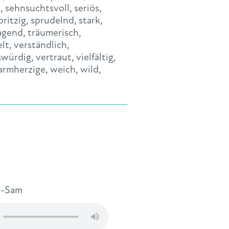
k
,
sehnsuchtsvoll
,
seriös
,
pritzig
,
sprudelnd
,
stark
,
agend
,
träumerisch
,
elt
,
verständlich
,
swürdig
,
vertraut
,
vielfältig
,
armherzige
,
weich
,
wild
,
l-Sam