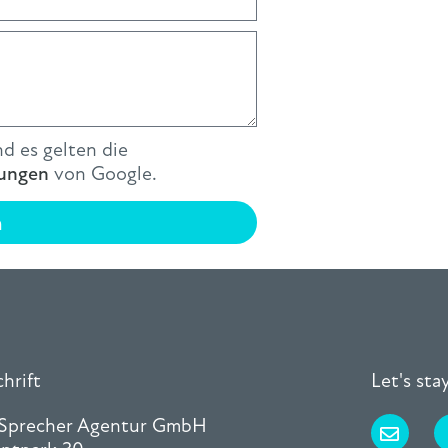
d es gelten die
ungen
von Google.
n
hrift
Let's st
 Sprecher Agentur GmbH