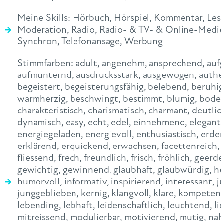
Meine Skills:
Hörbuch
,
Hörspiel
,
Kommentar
,
Le
Moderation
,
Radio
,
Radio- & TV- & Online-Medi
Synchron
,
Telefonansage
,
Werbung
Stimmfarben:
adult
,
angenehm
,
ansprechend
,
auf
aufmunternd
,
ausdrucksstark
,
ausgewogen
,
auth
begeistert
,
begeisterungsfähig
,
belebend
,
beruhi
warmherzig
,
beschwingt
,
bestimmt
,
blumig
,
bode
charakteristisch
,
charismatisch
,
charmant
,
deutli
dynamisch
,
easy
,
echt
,
edel
,
einnehmend
,
elegant
energiegeladen
,
energievoll
,
enthusiastisch
,
erde
erklärend
,
erquickend
,
erwachsen
,
facettenreich
fliessend
,
frech
,
freundlich
,
frisch
,
fröhlich
,
geerd
gewichtig
,
gewinnend
,
glaubhaft
,
glaubwürdig
,
h
humorvoll
,
informativ
,
inspirierend
,
interessant
,
j
junggeblieben
,
kernig
,
klangvoll
,
klare
,
kompeten
lebending
,
lebhaft
,
leidenschaftlich
,
leuchtend
,
l
mitreissend
,
modulierbar
,
motivierend
,
mutig
,
na