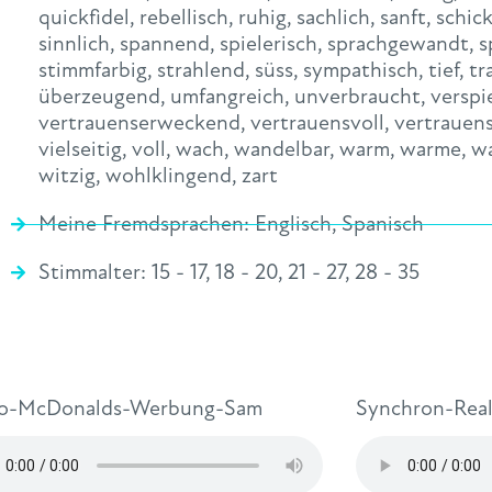
quickfidel
,
rebellisch
,
ruhig
,
sachlich
,
sanft
,
schic
sinnlich
,
spannend
,
spielerisch
,
sprachgewandt
,
s
stimmfarbig
,
strahlend
,
süss
,
sympathisch
,
tief
,
tr
überzeugend
,
umfangreich
,
unverbraucht
,
verspi
vertrauenserweckend
,
vertrauensvoll
,
vertrauen
vielseitig
,
voll
,
wach
,
wandelbar
,
warm
,
warme
,
w
witzig
,
wohlklingend
,
zart
Meine Fremdsprachen:
Englisch
,
Spanisch
Stimmalter:
15 - 17
,
18 - 20
,
21 - 27
,
28 - 35
o-McDonalds-Werbung-Sam
Synchron-Rea