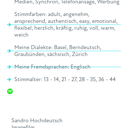
Medien
,
Synchron
,
Telefonansage
,
Werbung
Stimmfarben:
adult
,
angenehm
,
ansprechend
,
authentisch
,
easy
,
emotional
,
flexibel
,
herzlich
,
kräftig
,
ruhig
,
voll
,
warm
,
weich
Meine Dialekte:
Basel
,
Berndeutsch
,
Graubünden
,
sächsisch
,
Zürich
Meine Fremdsprachen:
Englisch
Stimmalter:
13 - 14
,
21 - 27
,
28 - 35
,
36 - 44
Sandro Hochdeutsch
Imagefilm