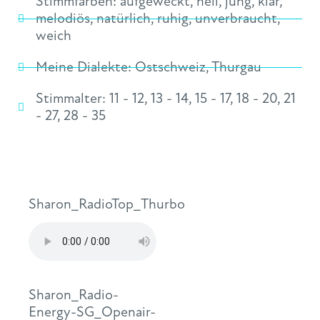
Stimmfarben:
aufgeweckt
,
hell
,
jung
,
klar
,
melodiös
,
natürlich
,
ruhig
,
unverbraucht
,
weich
Meine Dialekte:
Ostschweiz
,
Thurgau
Stimmalter:
11 - 12
,
13 - 14
,
15 - 17
,
18 - 20
,
21
- 27
,
28 - 35
Sharon_RadioTop_Thurbo
Sharon_Radio-
Energy-SG_Openair-