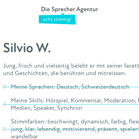
Die Sprecher Agentur
Silvio W.
Jung, frisch und vielseitig belebt er mit seiner fac
und Geschichten, die berühren und mitreissen.
Meine Sprachen:
Deutsch
,
Schweizerdeutsch
Meine Skills:
Hörspiel
,
Kommentar
,
Moderation
,
Medien
,
Speaker
,
Synchron
Stimmfarben:
beschwingt
,
dynamisch
,
farbig
,
flex
jung
,
klar
,
lebendig
,
motivierend
,
präsent
,
spieler
wandelbar