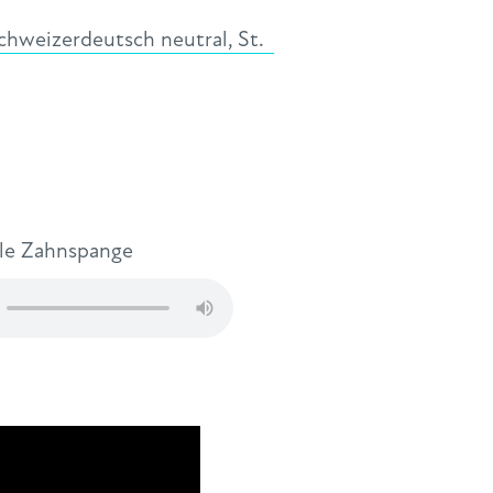
chweizerdeutsch neutral
,
St.
ile Zahnspange