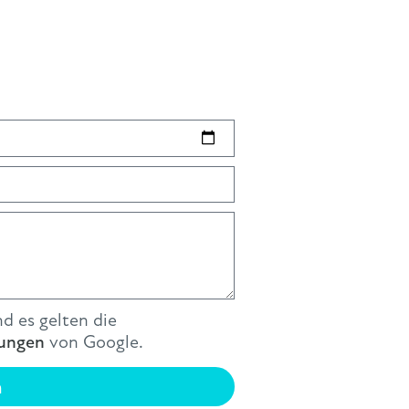
d es gelten die
ungen
von Google.
n