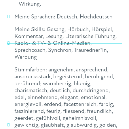
Wirkung.
Meine Sprachen:
Deutsch
,
Hochdeutsch
Meine Skills:
Gesang
,
Hörbuch
,
Hörspiel
,
Kommentar
,
Lesung
,
Literarische Führung
,
Radio- & TV- & Online-Medien
,
Sprechcoach
,
Synchron
,
Trauredner*in
,
Werbung
Stimmfarben:
angenehm
,
ansprechend
,
ausdrucksstark
,
begeisternd
,
beruhigend
,
berührend; warmherzig
,
blumig
,
charismatisch
,
deutlich
,
durchdringend
,
edel
,
einnehmend
,
elegant
,
emotional
,
energievoll
,
erdend
,
facettenreich
,
farbig
,
faszinierend
,
feurig
,
fliessend
,
freundlich
,
geerdet
,
gefühlvoll
,
geheimnisvoll
,
gewichtig
,
glaubhaft
,
glaubwürdig
,
golden
,