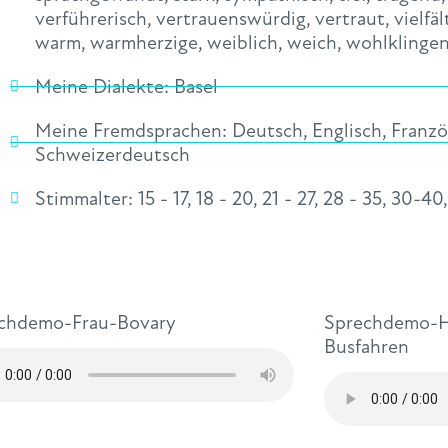
verführerisch
,
vertrauenswürdig
,
vertraut
,
vielfäl
warm
,
warmherzige
,
weiblich
,
weich
,
wohlklinge
Meine Dialekte:
Basel
Meine Fremdsprachen:
Deutsch
,
Englisch
,
Franzö
Schweizerdeutsch
Stimmalter:
15 - 17
,
18 - 20
,
21 - 27
,
28 - 35
,
30-40
chdemo-Frau-Bovary
Sprechdemo-H
Busfahren