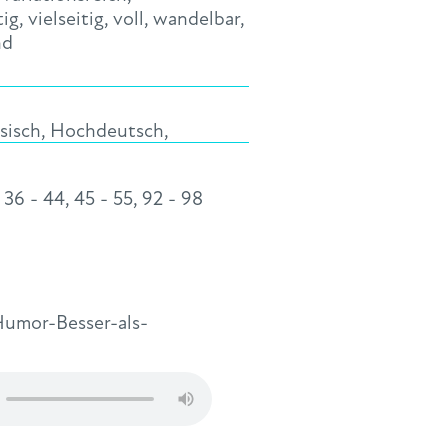
tig
,
vielseitig
,
voll
,
wandelbar
,
nd
sisch
,
Hochdeutsch
,
,
36 - 44
,
45 - 55
,
92 - 98
umor-Besser-als-