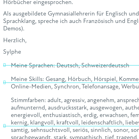
Hörbücher eingesprochen.
Als ausgebildete Gymnasiallehrerin für Englisch und
Sprachklang, spreche ich auch Französisch und Engli
Demos).
Herzlich,
Sylphe
Meine Sprachen:
Deutsch
,
Schweizerdeutsch
Meine Skills:
Gesang
,
Hörbuch
,
Hörspiel
,
Komme
Online-Medien
,
Synchron
,
Telefonansage
,
Werbu
Stimmfarben:
adult
,
agressiv
,
angenehm
,
ansprec
aufmunternd
,
ausdrucksstark
,
ausgewogen
,
auth
energievoll
,
enthusiastisch
,
erdig
,
erwachsen
,
fem
kernig
,
klangvoll
,
kraftvoll
,
leidenschaftlich
,
liebe
samtig
,
sehnsuchtsvoll
,
seriös
,
sinnlich
,
sonor
,
son
sprachgewandt
,
stark
,
sympathisch
,
tief
,
tragend