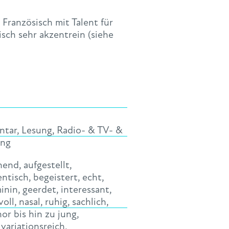
 Französisch mit Talent für
sch sehr akzentrein (siehe
ntar
,
Lesung
,
Radio- & TV- &
ng
hend
,
aufgestellt
,
entisch
,
begeistert
,
echt
,
inin
,
geerdet
,
interessant
,
voll
,
nasal
,
ruhig
,
sachlich
,
or bis hin zu jung
,
,
variationsreich
,