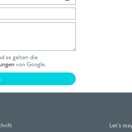
d es gelten die
ungen
von Google.
n
hrift
Let's st