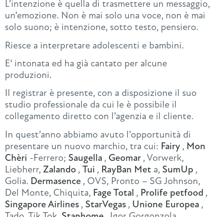
L’intenzione è quella di trasmettere un messaggio,
un’emozione. Non è mai solo una voce, non è mai
solo suono; è intenzione, sotto testo, pensiero.
Riesce a interpretare adolescenti e bambini.
E‘ intonata ed ha già cantato per alcune
produzioni.
Il registrar è presente, con a disposizione il suo
studio professionale da cui le è possibile il
collegamento diretto con l’agenzia e il cliente.
In quest’anno abbiamo avuto l’opportunità di
presentare un nuovo marchio, tra cui:
Fairy
,
Mon
Chèri
-Ferrero;
Saugella
,
Geomar
, Vorwerk,
Liebherr,
Zalando
,
Tui
,
RayBan Met
a,
SumUp
,
Golia.
Dermasence
, OVS, Pronto – SG Johnson,
Del Monte, Chiquita,
Fage Total
,
Prolife petfood
,
Singapore Airlines
,
StarVegas
,
Unione Europea
,
Tado, Tik Tok,
Stanhome
, Igor Gorgonzola,