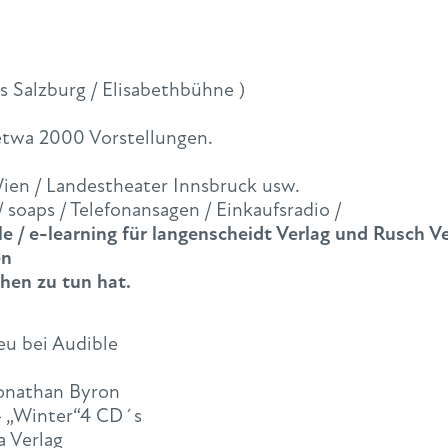
s Salzburg / Elisabethbühne )
 etwa 2000 Vorstellungen.
Wien / Landestheater Innsbruck usw.
/ soaps / Telefonansagen / Einkaufsradio /
/ e-learning für langenscheidt Verlag und Rusch V
en
hen zu tun hat.
eu bei Audible
onathan Byron
– „Winter“4 CD´s
a Verlag