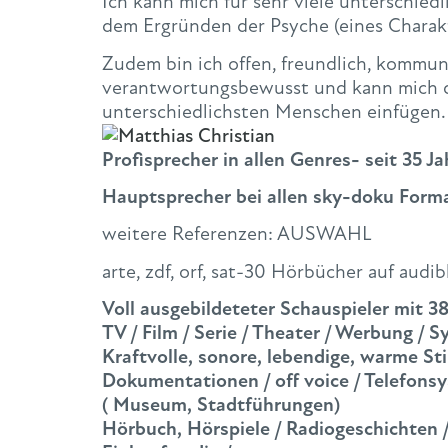
Ich kann mich für sehr viele unterschied
dem Ergründen der Psyche (eines Charak
Zudem bin ich offen, freundlich, kommunik
verantwortungsbewusst und kann mich du
unterschiedlichsten Menschen einfügen.
Profisprecher in allen Genres- seit 35 J
Hauptsprecher bei allen sky-doku Form
weitere Referenzen: AUSWAHL
arte, zdf, orf, sat-30 Hörbücher auf audib
Voll ausgebildeteter Schauspieler mit 3
TV / Film / Serie / Theater / Werbung / 
Kraftvolle, sonore, lebendige, warme S
Dokumentationen / off voice / Telefons
( Museum, Stadtführungen)
Hörbuch, Hörspiele / Radiogeschichten /