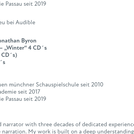
e Passau seit 2019
eu bei Audible
Jonathan Byron
 – „Winter“ 4 CD´s
6 CD´s)
´s
uen münchner Schauspielschule seit 2010
demie seit 2017
e Passau seit 2019
nd narrator with three decades of dedicated experience
 narration. My work is built on a deep understanding