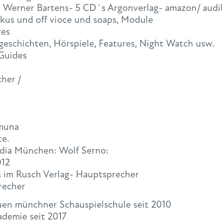
 Werner Bartens- 5 CD´s Argonverlag- amazon/ audi
okus und off vioce und soaps, Module
res
geschichten, Hörspiele, Features, Night Watch usw.
 Guides
her /
amuna
te.
edia München: Wolf Serno:
012
´s im Rusch Verlag- Hauptsprecher
recher
uen münchner Schauspielschule seit 2010
demie seit 2017