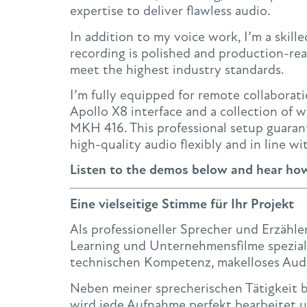
expertise to deliver flawless audio.
In addition to my voice work, I’m a skill
recording is polished and production-re
meet the highest industry standards.
I’m fully equipped for remote collaborat
Apollo X8 interface and a collection of
MKH 416. This professional setup guarante
high-quality audio flexibly and in line wi
Listen to the demos below and hear how 
Eine vielseitige Stimme für Ihr Projekt
Als professioneller Sprecher und Erzähle
Learning und Unternehmensfilme spezialis
technischen Kompetenz, makelloses Audio
Neben meiner sprecherischen Tätigkeit bi
wird jede Aufnahme perfekt bearbeitet und