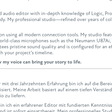
ed audio editor with in-depth knowledge of Logic, Pro
ady. My professional studio—refined over years of co
ion using all modern connection tools. My studio fea
 world-class microphones such as the Neumann U87Ai,
es pristine sound quality and is configured for an ef
th your project’s timeline.
my voice can bring your story to life.
r mit drei Jahrzehnten Erfahrung bin ich auf die Ber
iert. Meine Arbeit basiert auf einem tiefen Verständ
 zu liefern.
n ich ein erfahrener Editor mit fundierten Kenntniss
 ist sofort einsatzbereit. Mein professionelles Studi