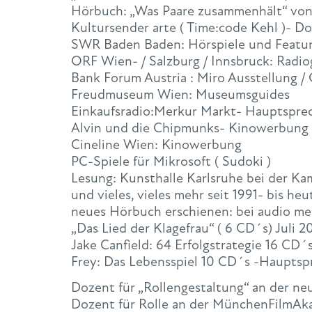
Hörbuch: „Was Paare zusammenhält“ von
Kultursender arte ( Time:code Kehl )- D
SWR Baden Baden: Hörspiele und Featu
ORF Wien- / Salzburg / Innsbruck: Radio
Bank Forum Austria : Miro Ausstellung /
Freudmuseum Wien: Museumsguides
Einkaufsradio:Merkur Markt- Hauptsprec
Alvin und die Chipmunks- Kinowerbung
Cineline Wien: Kinowerbung
PC-Spiele für Mikrosoft ( Sudoki )
Lesung: Kunsthalle Karlsruhe bei der K
und vieles, vieles mehr seit 1991- bis heu
neues Hörbuch erschienen: bei audio m
„Das Lied der Klagefrau“ ( 6 CD´s) Juli 2
Jake Canfield: 64 Erfolgstrategie 16 CD
Frey: Das Lebensspiel 10 CD´s -Hauptsp
Dozent für „Rollengestaltung“ an der ne
Dozent für Rolle an der MünchenFilmAka