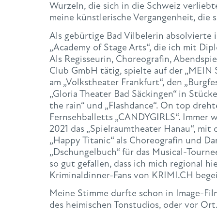
Wurzeln, die sich in die Schweiz verlieb
meine künstlerische Vergangenheit, die so
Als gebürtige Bad Vilbelerin absolvierte
„Academy of Stage Arts“, die ich mit Dip
Als Regisseurin, Choreografin, Abendsp
Club GmbH tätig, spielte auf der „MEIN
am „Volkstheater Frankfurt“, den „Burgf
„Gloria Theater Bad Säckingen“ in Stücken
the rain“ und „Flashdance“. On top dreht
Fernsehballetts „CANDYGIRLS“. Immer wie
2021 das „Spielraumtheater Hanau“, mit 
„Happy Titanic“ als Choreografin und Da
„Dschungelbuch“ für das Musical-Tourne
so gut gefallen, dass ich mich regional h
Kriminaldinner-Fans von KRIMI.CH begei
Meine Stimme durfte schon in Image-Fil
des heimischen Tonstudios, oder vor Ort