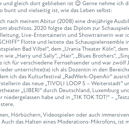
te und gleich dort geblieben ist 😉 Gerne nehme ich di
 bunt und vielseitig ist, wie das Leben selbst:
 ich nach meinem Abitur (2008) eine dreijährige Ausbi
lom abschloss. 2020 folgte das Diplom zur Schauspiele
ielleitung, Live-Entertainerin und Showtrainerin wa
 SCHIFF“ Flotte und leitete das Schauspielensemble
estspielen Bad Vilbel“, dem „Urania Theater Köln“, d
 wie „Harry und Sally“, „Hair“, „Blues Brothers“, „Sin
e ich für verschiedene Fernsehsender und war zwölf 
der unterrichte(te) ich als Dozentin in den Bereic
dem ich das Kulturfestival „RadWerk-OpenAir“ ausric
rstellerin das neue „TIVOLI LOOP 5 – Weiterstadt“ un
etheater „LIBERI“ durch Deutschland, Luxemburg und 
ier niedergelassen habe und in „TIK TOK TOT!“ – „Test
stere.
men, Hörbüchern, Videospielen oder auch immersiven
. Auch das Halten eines Moderations-Mikrofons, ist 