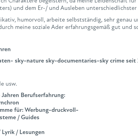
lich Charaktere begeistern, da meine Leidenschaft fü
ters) und dem Er-/ und Ausleben unterschiedlichster
ativ, humorvoll, arbeite selbstständig, sehr genau un
rch meine soziale Ader erfahrungsgemäß gut und sch
ahren
aten- sky-nature sky-documentaries-sky crime seit
le usw.
8 Jahren Berufserfahrung:
Synchron
timme für: Werbung-druckvoll-
ysteme / Guides
 Lyrik / Lesungen