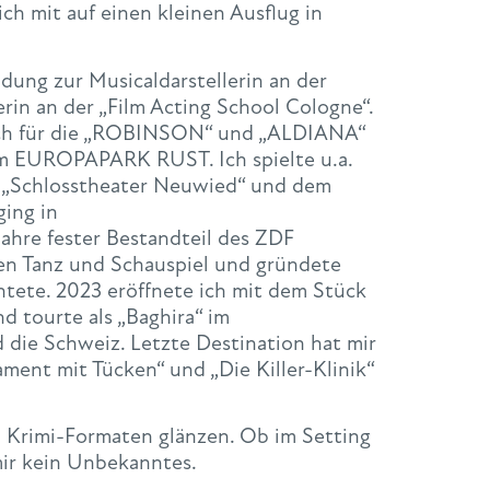
ch mit auf einen kleinen Ausflug in
ldung zur Musicaldarstellerin an der
rin an der „Film Acting School Cologne“.
r ich für die „ROBINSON“ und „ALDIANA“
 im EUROPAPARK RUST. Ich spielte u.a.
em „Schlosstheater Neuwied“ und dem
ging in
Jahre fester Bestandteil des ZDF
hen Tanz und Schauspiel und gründete
htete. 2023 eröffnete ich mit dem Stück
d tourte als „Baghira“ im
die Schweiz. Letzte Destination hat mir
ament mit Tücken“ und „Die Killer-Klinik“
 Krimi-Formaten glänzen. Ob im Setting
mir kein Unbekanntes.