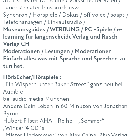
Staatstheater Karlsruhe / Volkstheater Wien /
Landestheater Innsbruck usw.
Synchron / Hörspiele / Dokus / off voice / soaps /
Telefonansagen / Einkaufsradio /
Museumsguides / WERBUNG / PC -Spiele / e-
learning für langenscheidt Verlag und Rusch
Verlag CH
Moderationen / Lesungen / Moderationen
Einfach alles was mit Sprache und Sprechen zu
tun hat.
Hörbücher/Hörspiele :
„Ein Wispern unter Baker Street“ ganz neu bei
Audible
bei audio media München:
Ändere Dein Leben in 60 Minuten von Jonathan
Byron
Hubert Filser: AHA! -Reihe – „Sommer“ –
„Winter“4 CD´s
„Mister Undercover“ von Alex Caine, Riva Verlag