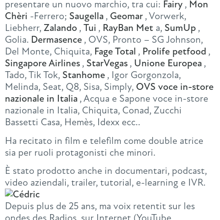
presentare un nuovo marchio, tra cui:
Fairy
,
Mon
Chèri
-Ferrero;
Saugella
,
Geomar
, Vorwerk,
Liebherr,
Zalando
,
Tui
,
RayBan Met
a,
SumUp
,
Golia.
Dermasence
, OVS, Pronto – SG Johnson,
Del Monte, Chiquita,
Fage Total
,
Prolife petfood
,
Singapore Airlines
,
StarVegas
,
Unione Europea
,
Tado, Tik Tok,
Stanhome
, Igor Gorgonzola,
Melinda, Seat, Q8, Sisa, Simply,
OVS voce in-store
nazionale in Italia
, Acqua e Sapone voce in-store
nazionale in Italia, Chiquita, Conad, Zucchi
Bassetti Casa, Hemès, Idexx ecc..
Ha recitato in film e telefilm come double atrice
sia per ruoli protagonisti che minori.
È stato prodotto anche in documentari, podcast,
video aziendali, trailer, tutorial, e-learning e IVR.
Depuis plus de 25 ans, ma voix retentit sur les
ondes des Radios, sur Internet (YouTube,