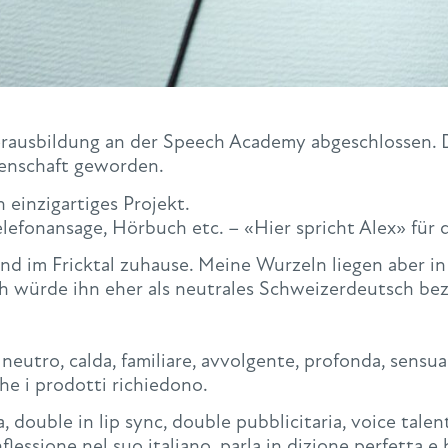
rausbildung an der Speech Academy abgeschlossen. 
denschaft geworden.
 einzigartiges Projekt.
efonansage, Hörbuch etc. – «Hier spricht Alex» für d
 und im Fricktal zuhause. Meine Wurzeln liegen aber
ch würde ihn eher als neutrales Schweizerdeutsch be
utro, calda, familiare, avvolgente, profonda, sensuale
he i prodotti richiedono.
a, double in lip sync, double pubblicitaria, voice talent
nflessione nel suo italiano, parla in dizione perfetta