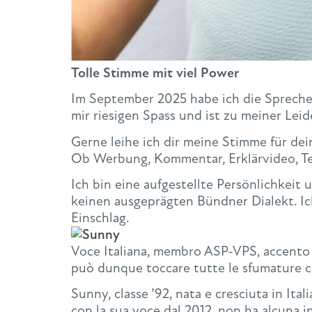
Tolle Stimme mit viel Power
Im September 2025 habe ich die Spreche
mir riesigen Spass und ist zu meiner Lei
Gerne leihe ich dir meine Stimme für dein
Ob Werbung, Kommentar, Erklärvideo, Tel
Ich bin eine aufgestellte Persönlichkeit
keinen ausgeprägten Bündner Dialekt. I
Einschlag.
Voce Italiana, membro ASP-VPS, accento ne
può dunque toccare tutte le sfumature c
Sunny, classe ’92, nata e cresciuta in Itali
con la sua voce dal 2012, non ha alcuna i