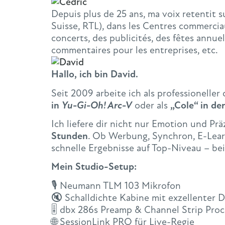
Depuis plus de 25 ans, ma voix retentit s
Suisse, RTL), dans les Centres commercia
concerts, des publicités, des fêtes annue
commentaires pour les entreprises, etc.
Hallo, ich bin David.
Seit 2009 arbeite ich als professionell
in
Yu-Gi-Oh! Arc-V
oder als
„Cole“ in de
Ich liefere dir nicht nur Emotion und Pr
Stunden
. Ob Werbung, Synchron, E-Learn
schnelle Ergebnisse auf Top-Niveau – be
Mein Studio-Setup:
🎙 Neumann TLM 103 Mikrofon
🔇 Schalldichte Kabine mit exzellenter
🎚 dbx 286s Preamp & Channel Strip Proc
🌐 SessionLink PRO für Live-Regie