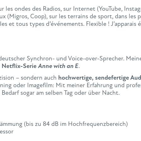
ur les ondes des Radios, sur Internet (YouTube, Instagr
ux (Migros, Coop), sur les terrains de sport, dans le
lles et tous types d’événements. Flexible ! J’apparais
er deutscher Synchron- und Voice-over-Sprecher. Mein
r Netflix-Serie
Anne with an E
.
äzision – sondern auch
hochwertige, sendefertige Au
ing oder Imagefilm: Mit meiner Erfahrung und profes
i Bedarf sogar am selben Tag oder über Nacht.
 Dämmung (bis zu 84 dB im Hochfrequenzbereich)
essor