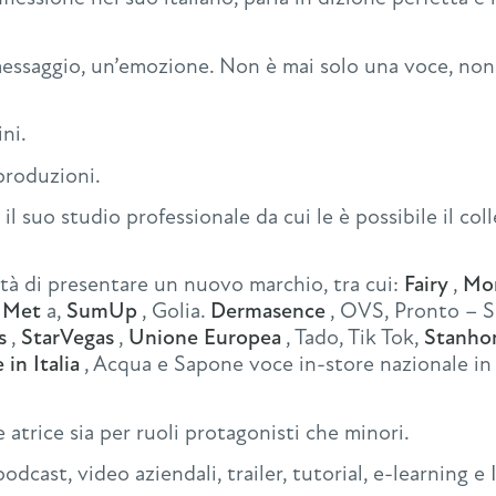
messaggio, un’emozione. Non è mai solo una voce, non
ni.
produzioni.
 il suo studio professionale da cui le è possibile il co
tà di presentare un nuovo marchio, tra cui:
Fairy
,
Mon
 Met
a,
SumUp
, Golia.
Dermasence
, OVS, Pronto – S
s
,
StarVegas
,
Unione Europea
, Tado, Tik Tok,
Stanh
in Italia
, Acqua e Sapone voce in-store nazionale in 
 atrice sia per ruoli protagonisti che minori.
cast, video aziendali, trailer, tutorial, e-learning e 