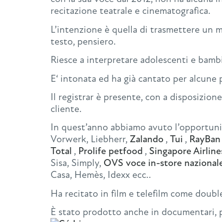
recitazione teatrale e cinematografica.
L’intenzione è quella di trasmettere un 
testo, pensiero.
Riesce a interpretare adolescenti e bambi
E‘ intonata ed ha già cantato per alcune 
Il registrar è presente, con a disposizione
cliente.
In quest’anno abbiamo avuto l’opportuni
Vorwerk, Liebherr,
Zalando
,
Tui
,
RayBan
Total
,
Prolife petfood
,
Singapore Airline
Sisa, Simply,
OVS voce in-store nazionale 
Casa, Hemès, Idexx ecc..
Ha recitato in film e telefilm come double
È stato prodotto anche in documentari, pod