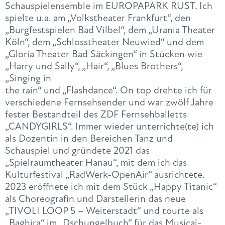
Schauspielensemble im EUROPAPARK RUST. Ich
spielte u.a. am „Volkstheater Frankfurt“, den
„Burgfestspielen Bad Vilbel“, dem „Urania Theater
Köln“, dem „Schlosstheater Neuwied“ und dem
„Gloria Theater Bad Säckingen“ in Stücken wie
„Harry und Sally“, „Hair“, „Blues Brothers“,
„Singing in
the rain“ und „Flashdance“. On top drehte ich für
verschiedene Fernsehsender und war zwölf Jahre
fester Bestandteil des ZDF Fernsehballetts
„CANDYGIRLS“. Immer wieder unterrichte(te) ich
als Dozentin in den Bereichen Tanz und
Schauspiel und gründete 2021 das
„Spielraumtheater Hanau“, mit dem ich das
Kulturfestival „RadWerk-OpenAir“ ausrichtete.
2023 eröffnete ich mit dem Stück „Happy Titanic“
als Choreografin und Darstellerin das neue
„TIVOLI LOOP 5 – Weiterstadt“ und tourte als
„Baghira“ im „Dschungelbuch“ für das Musical-