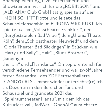
Abendspielleitung, Live-Entertainerin und
Showtrainerin war ich für die „ROBINSON“ und
„ALDIANA“ Club GmbH tätig, spielte auf der
„MEIN SCHIFF“ Flotte und leitete das
Schauspielensemble im EUROPAPARK RUST. Ich
spielte u.a. am „Volkstheater Frankfurt“, den
„Burgfestspielen Bad Vilbel“, dem „Urania Theater
Köln“, dem „Schlosstheater Neuwied“ und dem
„Gloria Theater Bad Säckingen“ in Stücken wie
„Harry und Sally“, „Hair“, „Blues Brothers“,
„Singing in
the rain“ und „Flashdance“. On top drehte ich für
verschiedene Fernsehsender und war zwölf Jahre
fester Bestandteil des ZDF Fernsehballetts
„CANDYGIRLS“. Immer wieder unterrichte(te) ich
als Dozentin in den Bereichen Tanz und
Schauspiel und gründete 2021 das
„Spielraumtheater Hanau“, mit dem ich das
Kulturfestival „RadWerk-OpenAir“ ausrichtete.