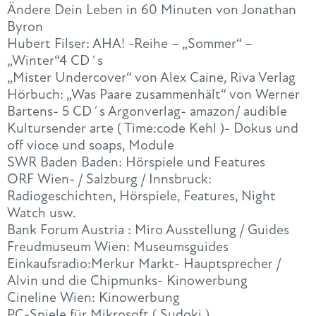
Ändere Dein Leben in 60 Minuten von Jonathan
Byron
Hubert Filser: AHA! -Reihe – „Sommer“ –
„Winter“4 CD´s
„Mister Undercover“ von Alex Caine, Riva Verlag
Hörbuch: „Was Paare zusammenhält“ von Werner
Bartens- 5 CD´s Argonverlag- amazon/ audible
Kultursender arte ( Time:code Kehl )- Dokus und
off vioce und soaps, Module
SWR Baden Baden: Hörspiele und Features
ORF Wien- / Salzburg / Innsbruck:
Radiogeschichten, Hörspiele, Features, Night
Watch usw.
Bank Forum Austria : Miro Ausstellung / Guides
Freudmuseum Wien: Museumsguides
Einkaufsradio:Merkur Markt- Hauptsprecher /
Alvin und die Chipmunks- Kinowerbung
Cineline Wien: Kinowerbung
PC-Spiele für Mikrosoft ( Sudoki )