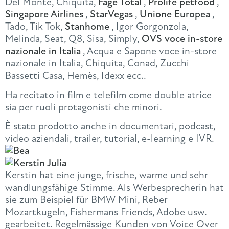
Del Monte, Chiquita,
Fage Total
,
Prolife petfood
,
Singapore Airlines
,
StarVegas
,
Unione Europea
,
Tado, Tik Tok,
Stanhome
, Igor Gorgonzola,
Melinda, Seat, Q8, Sisa, Simply,
OVS voce in-store
nazionale in Italia
, Acqua e Sapone voce in-store
nazionale in Italia, Chiquita, Conad, Zucchi
Bassetti Casa, Hemès, Idexx ecc..
Ha recitato in film e telefilm come double atrice
sia per ruoli protagonisti che minori.
È stato prodotto anche in documentari, podcast,
video aziendali, trailer, tutorial, e-learning e IVR.
Kerstin hat eine junge, frische, warme und sehr
wandlungsfähige Stimme. Als Werbesprecherin hat
sie zum Beispiel für BMW Mini, Reber
Mozartkugeln, Fishermans Friends, Adobe usw.
gearbeitet. Regelmässige Kunden von Voice Over