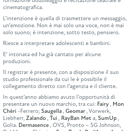
formazione doubleaggio e recitazione teatrale e
cinematografica.
L’intenzione è quella di trasmettere un messaggio,
un’emozione. Non è mai solo una voce, non è mai
solo suono; è intenzione, sotto testo, pensiero.
Riesce a interpretare adolescenti e bambini.
E‘ intonata ed ha già cantato per alcune
produzioni.
Il registrar è presente, con a disposizione il suo
studio professionale da cui le è possibile il
collegamento diretto con l’agenzia e il cliente.
In quest’anno abbiamo avuto l’opportunità di
presentare un nuovo marchio, tra cui:
Fairy
,
Mon
Chèri
-Ferrero;
Saugella
,
Geomar
, Vorwerk,
Liebherr,
Zalando
,
Tui
,
RayBan Met
a,
SumUp
,
Golia.
Dermasence
, OVS, Pronto – SG Johnson,