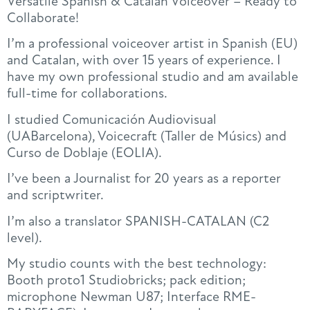
Versatile Spanish & Catalan Voiceover – Ready to
Collaborate!
I’m a professional voiceover artist in Spanish (EU)
and Catalan, with over 15 years of experience. I
have my own professional studio and am available
full-time for collaborations.
I studied Comunicación Audiovisual
(UABarcelona), Voicecraft (Taller de Músics) and
Curso de Doblaje (EOLIA).
I’ve been a Journalist for 20 years as a reporter
and scriptwriter.
I’m also a translator SPANISH-CATALAN (C2
level).
My studio counts with the best technology:
Booth proto1 Studiobricks; pack edition;
microphone Newman U87; Interface RME-