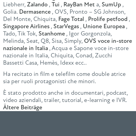
Liebherr,
Zalando
,
Tui
,
RayBan Met
a,
SumUp
,
Golia.
Dermasence
, OVS, Pronto – SG Johnson,
Del Monte, Chiquita,
Fage Total
,
Prolife petfood
,
Singapore Airlines
,
StarVegas
,
Unione Europea
,
Tado, Tik Tok,
Stanhome
, Igor Gorgonzola,
Melinda, Seat, Q8, Sisa, Simply,
OVS voce in-store
nazionale in Italia
, Acqua e Sapone voce in-store
nazionale in Italia, Chiquita, Conad, Zucchi
Bassetti Casa, Hemès, Idexx ecc..
Ha recitato in film e telefilm come double atrice
sia per ruoli protagonisti che minori.
È stato prodotto anche in documentari, podcast,
video aziendali, trailer, tutorial, e-learning e IVR.
Ältere Beiträge