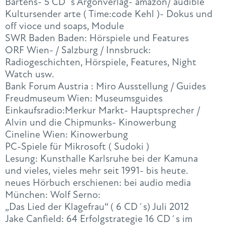
Bartens- 5 CD´s Argonverlag- amazon/ audible
Kultursender arte ( Time:code Kehl )- Dokus und
off vioce und soaps, Module
SWR Baden Baden: Hörspiele und Features
ORF Wien- / Salzburg / Innsbruck:
Radiogeschichten, Hörspiele, Features, Night
Watch usw.
Bank Forum Austria : Miro Ausstellung / Guides
Freudmuseum Wien: Museumsguides
Einkaufsradio:Merkur Markt- Hauptsprecher /
Alvin und die Chipmunks- Kinowerbung
Cineline Wien: Kinowerbung
PC-Spiele für Mikrosoft ( Sudoki )
Lesung: Kunsthalle Karlsruhe bei der Kamuna
und vieles, vieles mehr seit 1991- bis heute.
neues Hörbuch erschienen: bei audio media
München: Wolf Serno:
„Das Lied der Klagefrau“ ( 6 CD´s) Juli 2012
Jake Canfield: 64 Erfolgstrategie 16 CD´s im