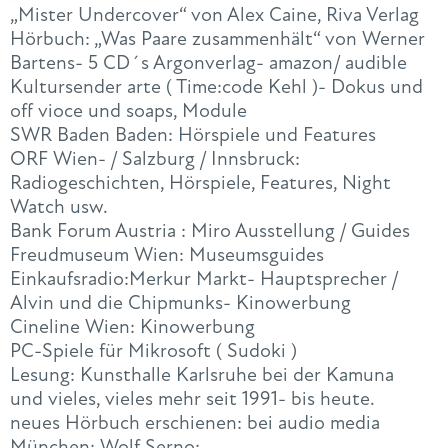
„Mister Undercover“ von Alex Caine, Riva Verlag
Hörbuch: „Was Paare zusammenhält“ von Werner
Bartens- 5 CD´s Argonverlag- amazon/ audible
Kultursender arte ( Time:code Kehl )- Dokus und
off vioce und soaps, Module
SWR Baden Baden: Hörspiele und Features
ORF Wien- / Salzburg / Innsbruck:
Radiogeschichten, Hörspiele, Features, Night
Watch usw.
Bank Forum Austria : Miro Ausstellung / Guides
Freudmuseum Wien: Museumsguides
Einkaufsradio:Merkur Markt- Hauptsprecher /
Alvin und die Chipmunks- Kinowerbung
Cineline Wien: Kinowerbung
PC-Spiele für Mikrosoft ( Sudoki )
Lesung: Kunsthalle Karlsruhe bei der Kamuna
und vieles, vieles mehr seit 1991- bis heute.
neues Hörbuch erschienen: bei audio media
München: Wolf Serno: