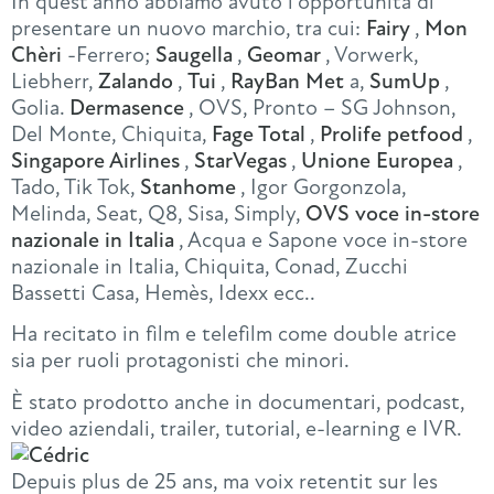
In quest’anno abbiamo avuto l’opportunità di
presentare un nuovo marchio, tra cui:
Fairy
,
Mon
Chèri
-Ferrero;
Saugella
,
Geomar
, Vorwerk,
Liebherr,
Zalando
,
Tui
,
RayBan Met
a,
SumUp
,
Golia.
Dermasence
, OVS, Pronto – SG Johnson,
Del Monte, Chiquita,
Fage Total
,
Prolife petfood
,
Singapore Airlines
,
StarVegas
,
Unione Europea
,
Tado, Tik Tok,
Stanhome
, Igor Gorgonzola,
Melinda, Seat, Q8, Sisa, Simply,
OVS voce in-store
nazionale in Italia
, Acqua e Sapone voce in-store
nazionale in Italia, Chiquita, Conad, Zucchi
Bassetti Casa, Hemès, Idexx ecc..
Ha recitato in film e telefilm come double atrice
sia per ruoli protagonisti che minori.
È stato prodotto anche in documentari, podcast,
video aziendali, trailer, tutorial, e-learning e IVR.
Depuis plus de 25 ans, ma voix retentit sur les