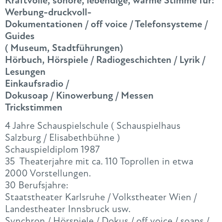
Kraftvolle, sonore, lebendige, warme Stimme für:
Werbung-druckvoll-
Dokumentationen / off voice / Telefonsysteme /
Guides
( Museum, Stadtführungen)
Hörbuch, Hörspiele / Radiogeschichten / Lyrik /
Lesungen
Einkaufsradio /
Dokusoap / Kinowerbung / Messen
Trickstimmen
4 Jahre Schauspielschule ( Schauspielhaus
Salzburg / Elisabethbühne )
Schauspieldiplom 1987
35 Theaterjahre mit ca. 110 Toprollen in etwa
2000 Vorstellungen.
30 Berufsjahre:
Staatstheater Karlsruhe / Volkstheater Wien /
Landestheater Innsbruck usw.
Synchron / Hörspiele / Dokus / off voice / soaps /