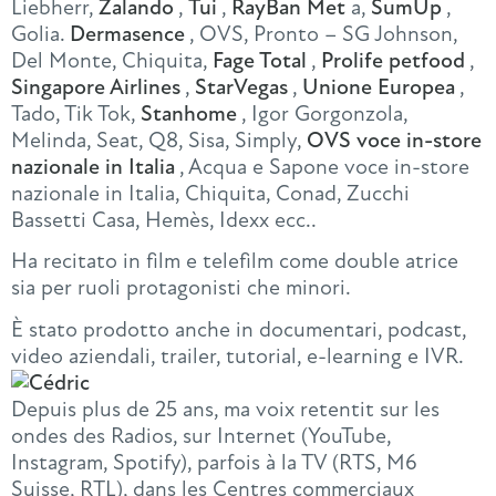
Liebherr,
Zalando
,
Tui
,
RayBan Met
a,
SumUp
,
Golia.
Dermasence
, OVS, Pronto – SG Johnson,
Del Monte, Chiquita,
Fage Total
,
Prolife petfood
,
Singapore Airlines
,
StarVegas
,
Unione Europea
,
Tado, Tik Tok,
Stanhome
, Igor Gorgonzola,
Melinda, Seat, Q8, Sisa, Simply,
OVS voce in-store
nazionale in Italia
, Acqua e Sapone voce in-store
nazionale in Italia, Chiquita, Conad, Zucchi
Bassetti Casa, Hemès, Idexx ecc..
Ha recitato in film e telefilm come double atrice
sia per ruoli protagonisti che minori.
È stato prodotto anche in documentari, podcast,
video aziendali, trailer, tutorial, e-learning e IVR.
Depuis plus de 25 ans, ma voix retentit sur les
ondes des Radios, sur Internet (YouTube,
Instagram, Spotify), parfois à la TV (RTS, M6
Suisse, RTL), dans les Centres commerciaux