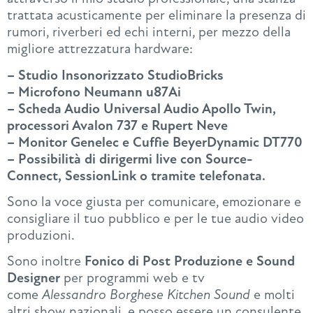
trattata acusticamente per eliminare la presenza di
rumori, riverberi ed echi interni, per mezzo della
migliore attrezzatura hardware:
– Studio Insonorizzato StudioBricks
– Microfono Neumann u87Ai
– Scheda Audio Universal Audio Apollo Twin,
processori Avalon 737 e Rupert Neve
– Monitor Genelec e Cuffie BeyerDynamic DT770
– Possibilità di dirigermi live con Source-
Connect, SessionLink o tramite telefonata.
Sono la voce giusta per comunicare, emozionare e
consigliare il tuo pubblico e per le tue audio video
produzioni.
Sono inoltre
Fonico di Post Produzione e Sound
Designer
per programmi web e tv
come
Alessandro Borghese Kitchen Sound
e molti
altri show nazionali, e posso essere un consulente