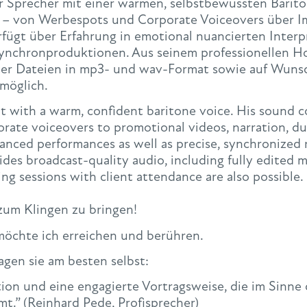
her Sprecher mit einer warmen, selbstbewussten Bari
it – von Werbespots und Corporate Voiceovers über Im
fügt über Erfahrung in emotional nuancierten Interp
ynchronproduktionen. Aus seinem professionellen Hom
iteter Dateien in mp3- und wav-Format sowie auf W
möglich.
nt with a warm, confident baritone voice. His sound co
rate voiceovers to promotional videos, narration, du
anced performances as well as precise, synchronized 
des broadcast-quality audio, including fully edited m
g sessions with client attendance are also possible.
zum Klingen zu bringen!
öchte ich erreichen und berühren.
gen sie am besten selbst:
tion und eine engagierte Vortragsweise, die im Sinne 
” (Reinhard Pede, Profisprecher)