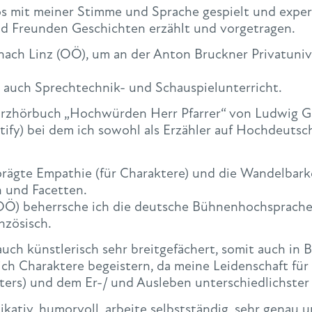
s mit meiner Stimme und Sprache gespielt und expere
nd Freunden Geschichten erzählt und vorgetragen.
nach Linz (OÖ), um an der Anton Bruckner Privatunive
 auch Sprechtechnik- und Schauspielunterricht.
Kurzhörbuch „Hochwürden Herr Pfarrer“ von Ludwig G
ify) bei dem ich sowohl als Erzähler auf Hochdeutsch
rägte Empathie (für Charaktere) und die Wandelbark
n und Facetten.
Ö) beherrsche ich die deutsche Bühnenhochsprache,
nzösisch.
uch künstlerisch sehr breitgefächert, somit auch in B
lich Charaktere begeistern, da meine Leidenschaft fü
ters) und dem Er-/ und Ausleben unterschiedlichster
ativ, humorvoll, arbeite selbstständig, sehr genau un