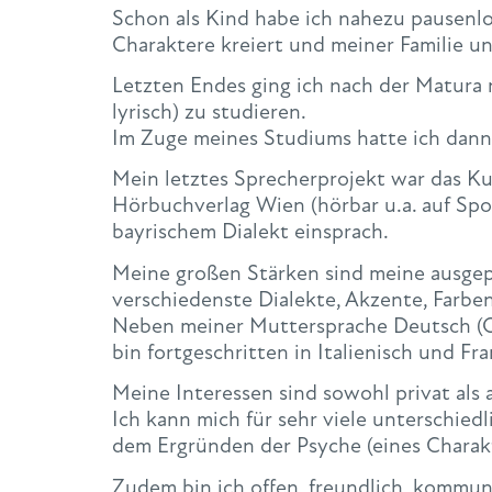
Schon als Kind habe ich nahezu pausenlo
Charaktere kreiert und meiner Familie u
Letzten Endes ging ich nach der Matura 
lyrisch) zu studieren.
Im Zuge meines Studiums hatte ich dann
Mein letztes Sprecherprojekt war das 
Hörbuchverlag Wien (hörbar u.a. auf Spot
bayrischem Dialekt einsprach.
Meine großen Stärken sind meine ausgep
verschiedenste Dialekte, Akzente, Farbe
Neben meiner Muttersprache Deutsch (O
bin fortgeschritten in Italienisch und Fra
Meine Interessen sind sowohl privat als a
Ich kann mich für sehr viele unterschied
dem Ergründen der Psyche (eines Charak
Zudem bin ich offen, freundlich, kommunik