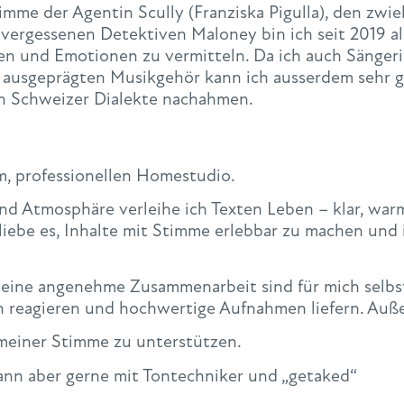
mme der Agentin Scully (Franziska Pigulla), den zwiel
ergessenen Detektiven Maloney bin ich seit 2019 als
ren und Emotionen zu vermitteln. Da ich auch Sängeri
ausgeprägten Musikgehör kann ich ausserdem sehr gut
hen Schweizer Dialekte nachahmen.
m, professionellen Homestudio.
nd Atmosphäre verleihe ich Texten Leben – klar, war
iebe es, Inhalte mit Stimme erlebbar zu machen und 
d eine angenehme Zusammenarbeit sind für mich selb
gen reagieren und hochwertige Aufnahmen liefern. Auß
 meiner Stimme zu unterstützen.
dann aber gerne mit Tontechniker und „getaked“