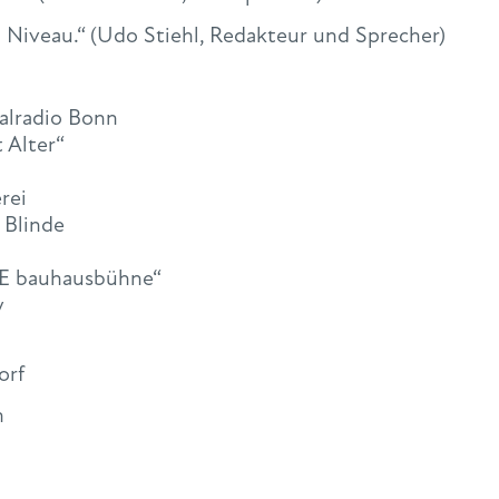
 Niveau.“ (Udo Stiehl, Redakteur und Sprecher)
alradio Bonn
t Alter“
rei
 Blinde
E bauhausbühne“
y
orf
n