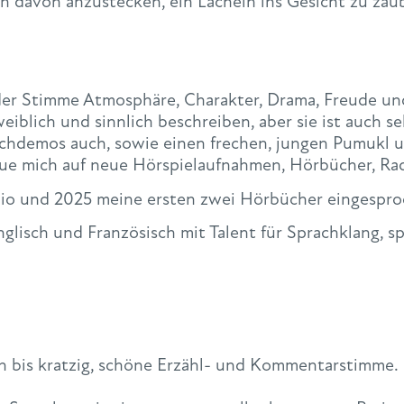
en davon anzustecken, ein Lächeln ins Gesicht zu zau
er Stimme Atmosphäre, Charakter, Drama, Freude und v
iblich und sinnlich beschreiben, aber sie ist auch se
chdemos auch, sowie einen frechen, jungen Pumukl un
reue mich auf neue Hörspielaufnahmen, Hörbücher, R
io und 2025 meine ersten zwei Hörbücher eingespro
nglisch und Französisch mit Talent für Sprachklang, s
 bis kratzig, schöne Erzähl- und Kommentarstimme.