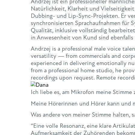
Andrzej ist ein professioneller männlic
Natürlichkeit, Klarheit und Vielseitigke
Dubbing- und Lip-Sync-Projekten. Er ver
synchronisierten Sprachaufnahmen für S
Qualität, inklusive vollständig bearbe
in Anwesenheit von Kund sind ebenfalls 
Andrzej is a professional male voice tale
versatility — from commercials and corpo
experienced in delivering emotionally nu
from a professional home studio, he provi
recordings upon request. Remote recordin
Ich liebe es, am Mikrofon meine Stimme 
Meine Hörerinnen und Hörer kann und m
Was andere von meiner Stimme halten, sa
“Eine volle Resonanz, eine klare Artikula
Aufmerksamkeit der Zuhörenden bekommt.